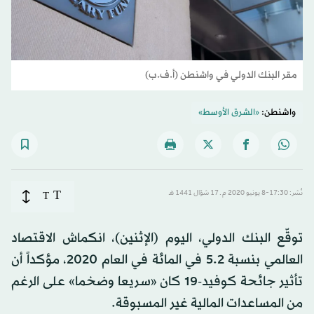
مقر البنك الدولي في واشنطن (أ.ف.ب)
واشنطن:
«الشرق الأوسط»
T
نُشر: 17:30-8 يونيو 2020 م ـ 17 شوّال 1441 هـ
T
توقّع البنك الدولي، اليوم (الإثنين)، انكماش الاقتصاد
العالمي بنسبة 5.2 في المائة في العام 2020، مؤكداً أن
تأثير جائحة كوفيد-19 كان «سريعا وضخما» على الرغم
من المساعدات المالية غير المسبوقة.