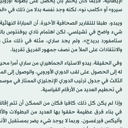
الإيطالية، فربما كان يحلم بأن يحصل على بطولة أوروبية
سيرو» أو «كامب نو»، لكنه وجد نفسه بدلا من ذلك في «المل
ويبدو، طبقا للتقارير الصحافية الأخيرة، أن المباراة النهائ
شيء واضح في تشيلسي، لكن اهتمام نادي يوفنتوس بالتع
ستامفورد بريدج». ولم يجد ساري، مثله في ذلك مثل رفا
والانتقادات على الملأ من نصف جمهور الفريق تقريبا.
وفي الحقيقة، يبدو الاستياء الجماهيري من ساري أمرا محيرا
له إلى الحصول على لقب الدوري الأوروبي، والوصول إلى المبار
الثالث في جدول ترتيب الدوري الإنجليزي الممتاز في موسم 
في تحطيم العديد من الأرقام القياسية.
وإذا لم يكن كل ذلك كافيا فكان من الممكن أن تتم إقالة
في بناء فرق عظيمة حققوا بها العديد من البطولات وال
وأليكس فيرغسون. وربما لا يوجد شيء يضر بمستقبل الأندي