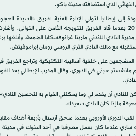
لأخيرة بالعودة إلى إيطاليا لتولي الإدارة الفنية لفريق «السيدة العج
لماسيميليانو أليغري الذي رحل بنهاية موسم 2018 - 2019 بعدما قاد الفريق لتتويجه الثامن على التوالي. 
ديرة النادي اللندني مارينا غرانوفسكايا الجمعة، وأبلغها بر
ستقبله مع مالك النادي الثري الروسي رومان إبراموفيتش.
 المشجعين على خلفية أساليبه التكتيكية وتراجع الفريق 
ل وتلقيه هزائم قاسية، لا سيما السقوط صفر - 6 أمام مانشستر سيتي في الدوري. وقال المدرب الإيطالي بعد 
نادي.
 للنادي أن يقدم لي وما يمكنني القيام به لتحسين النادي»
معرفة ما إذا كان النادي سعيدا».
قب الدوري الأوروبي بعدما سحق آرسنال بأربعة أهداف مقا
ه ساري عندما كان يعمل مصرفيا في أحد البنوك في مدينة ف