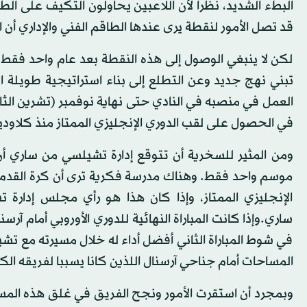
البطء الشديد، نظرا لأن اللاعبين يحاولون التكيف على الط
قد تصل الأمور لنقطة يرى عندها الطاقم الفني والإداري أن ا
لكن لا ينبغي الوصول إلى هذه النقطة بعد عام واحد فقط
تبني نهج جديد وعن التطلع إلى بناء استراتيجية طويلة 
العمل في منصبه في النادي حتى نهاية نوفمبر (تشرين الثا
في الحصول على لقب الدوري الإنجليزي الممتاز منذ كلاوديو
ومن المثير للسخرية أن تتوقع إدارة تشيلسي من ساري أن
موسم واحد فقط. وهناك مدرسة فكرية ترى أن كرة القدم ا
الإنجليزي الممتاز، وإذا كان هذا هو رأي مجلس إدار
ساري.وإذا كانت المباراة النهائية للدوري الأوروبي أمام آر
في شوط المباراة الثاني أفضل أداء له خلال مسيرته مع ت
المساحات أمام جناحي آرسنال اللذين كانا يسببا لفريقه الكث
وبمجرد أن استقرت الأمور ونجح الفريق في غلق هذه المسا