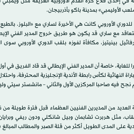
 في إحدى قلاع كرة القدم الأوروبية العريقة مثل ويمبلي 
عب الأوليمبي» بمدينة باكو بأذربيجان.
ية للدوري الأوروبي كانت هي الأخيرة لساري مع «البلوز. بالطبع 
اقد مع ساري قد يكون هو طريق خروج المدير الفني الإيط
ئيل بينيتيز، مكافأة لفوزه بلقب الدوري الأوروبي سوى ا
 للغاية، خاصة أن المدير الفني الإيطالي قد قاد الفريق في أ
اة النهائية لكأس رابطة الأندية الإنجليزية المحترفة، واحتلال
نجح فيه صاحبا المركزين الأول والثاني – مانشستر سيتي ولي
 العديد من المديرين الفنيين العظماء قبل فترة طويلة من
ألقاب، مثل هربرت تشابمان وبيل شانكلي ودون ريفي وبرايا
ة على المدى الطويل أكثر من قلة الصبر والمطالب المبالغ 