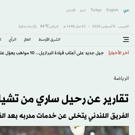
عربي
English
Türkçe
اردو
فارسى
الخميس,
6 أغسطس 2026
-
22 صفَر 1448 هـ
الرياض
℃
34
سماء صافية
الشرق الأوسط​
العالم
الرأي
ا
موناكو يهزم خيتافي ودياً رغم النقص العددي
آخر الأخبار
الرياضة
تقارير عن رحيل ساري من تشي
الفريق اللندني يتخلى عن خدمات مدربه بعد الفو