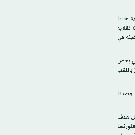
وز» خلفا
وأشارت تقارير
غبته في
في بعض
الفوز باللقب
، مضيفا
بل هدف
لورنسا