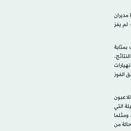
 مديران
- لم يفز
بمثابة
لنتائج.
هيارات
ق الفوز
لاعبون
لة التي
ومثلما
حالة من