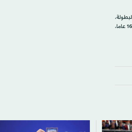
بطولة،
التي تعد البطولة الكبرى السادسة عشرة التي يحصل عليها الفريق في عهد مالك النادي رومان أبراموفيتش الممتدة منذ 16 عاما،