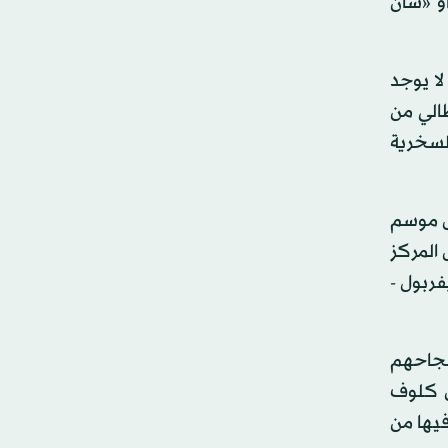
أو «سان
لا يوجد
الي من
لسخرية
ول موسم
 المركز
فربول -
 نجاحهم
ن كلوف
فيها من