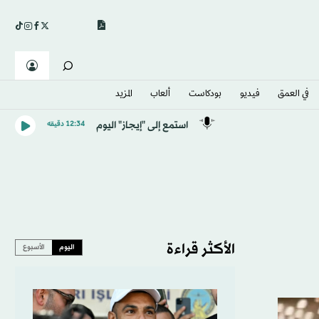
في العمق
فيديو
بودكاست
ألعاب
المزيد
استمع إلى "إيجاز" اليوم
12:34 دقيقه
الأكثر قراءة
اليوم
الأسبوع