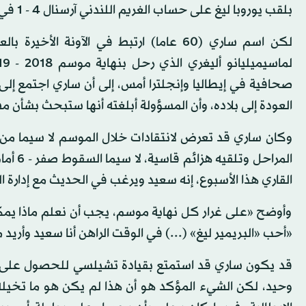
بلقب يوروبا ليغ على حساب الغريم اللندني آرسنال 4 - 1 في النهائي الذي استضافته مدينة باكو.
لكن اسم ساري (60 عاما) ارتبط في الآونة ا
صحافية في إيطاليا وإنجلترا أمس، إلى أن ساري اجتمع إلى م
العودة إلى بلاده، وأن المسؤولة أبلغته أنها ستبحث بشأن م
وكان ساري قد تعرض لانتقادات خلال الموسم لا سيما من
المراح
القاري هذا الأسبوع، إنه سعيد ويرغب في الحديث مع إدارة ال
وأوضح «على غرار كل نهاية موسم، يجب أن نعلم ماذا يمكن
«أحب «البريمير ليغ» (...) في الوقت الراهن أنا سعيد وأريد 
قد يكون ساري قد استمتع بقيادة تشيلسي للحصول على ل
وحيد، لكن الشيء المؤكد هو أن هذا لم يكن هو ما تخيل