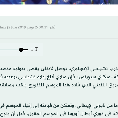
نُشر: 00:31-2 يونيو 2019 م ـ 29 رَمضان 1440 هـ
T
T
رب تشيلسي الإنجليزي، توصل لاتفاق يقضي بتوليه منصب 
بكة «سكاي سبورتس» فإن ساري أبلغ إدارة تشيلسي برغبته 
ريق اللندني الذي قاده هذا الموسم للتتويج بلقب مسابقة 
 من نابولي الإيطالي، وتمكن من قيادته إلى إنهاء الموسم في
كة في دوري أبطال أوروبا في الموسم المقبل، قبل أن يتوج ا