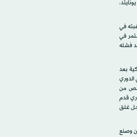
ونايتد،
بته في
تمر في
عد فشله
ية بعد
الدوري
خلص من
اري قدم
أجل غلق
ين وصنع