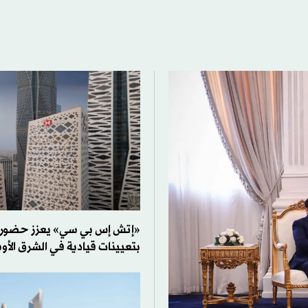
«إتش إس بي سي» يعزز حضوره 
بتعيينات قيادية في الشرق الأ