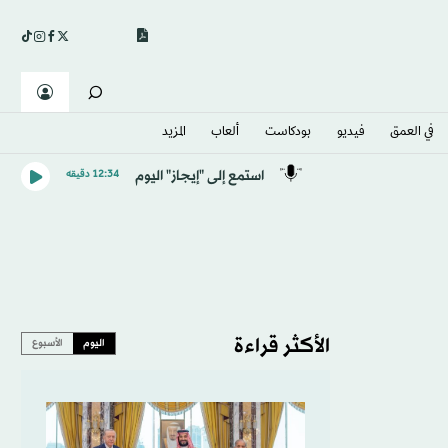
في العمق
فيديو
بودكاست
ألعاب
المزيد
استمع إلى "إيجاز" اليوم
12:34 دقيقه
الأكثر قراءة
اليوم
الأسبوع