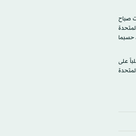
ت صباح
بية المتحدة
، حسبما
باً على
المتحدة