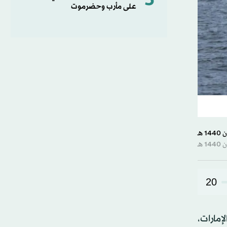
5
على مأرب وحضرموت
20
إمارات،