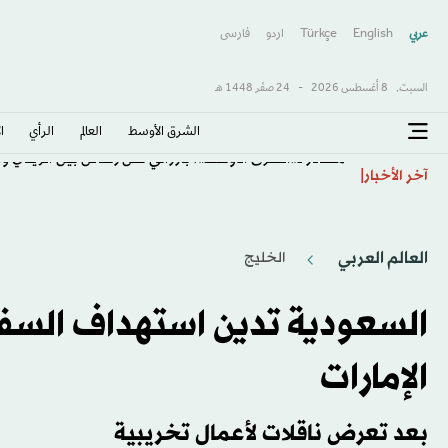
عربي
English
Türkçe
اردو
فارسى
السبت,
8 أغسطس 2026
-
24 صفَر 1448 هـ
الشرق الأوسط​
العالم
الرأي
ا
مصادر لـ«الشرق الأوسط»: بارزاني نقل رسائل بين الزيدي وا
آخر الأخبار
العالم العربي
الخليج
السعودية تدين استهداف السفن
الإمارات
بعد تعرض ناقلات لأعمال تخريبية