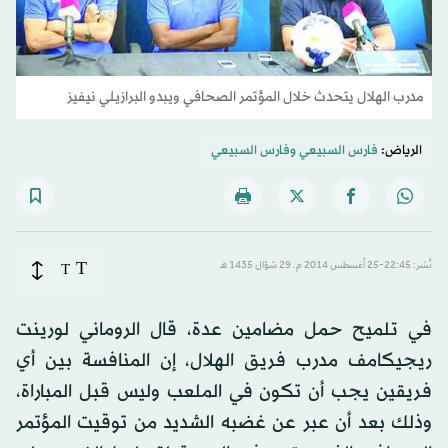
مدرب الهلال يتحدث خلال المؤتمر الصحافي ويبدو البرازيلي نيفيز
الرياض:
فارس السبيعي
و
فارس السبيعي
T
نُشر: 22:45-25 أغسطس 2014 م ـ 29 شوّال 1435 هـ
T
في تلميح حمل مضامين عدة، قال الروماني لورينت
ريجيكامف مدرب فريق الهلال، إن المنافسة بين أي
فريقين يجب أن تكون في الملعب وليس قبل المباراة،
وذلك بعد أن عبر عن غضبه الشديد من توقيت المؤتمر