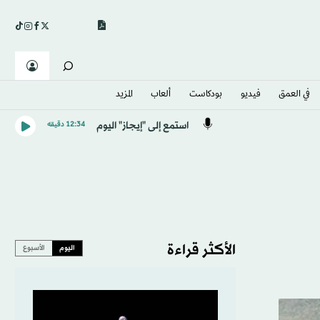
في العمق
فيديو
بودكاست
ألعاب
المزيد
استمع إلى "إيجاز" اليوم
12:34 دقيقه
الأكثر قراءة
اليوم
الأسبوع