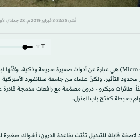
نُشر: 23:25-3 فبراير 2019 م ـ 28 جمادي الأول 1440 هـ
T
T
الطائرات الميكروية ذاتية القيادة (الميكرو - درون Micro – drones) هي عبارة عن أدوات صغيرة سريعة وذكية. 
 محدود التأثير. ولكنّ علماء من جامعة ستانفورد الأميركية
ثاً، طائرات ميكرو - درون مصمَّمة مع رافعات مدمجة قادرة 
مهام بسيطة كفتح باب المنزل.
اصقة قابلة للتبديل تثبّت بقاعدة الدرون: أشواك صغيرة ل