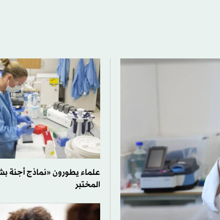
علماء يطورون «نماذج أجنة بش
المختبر