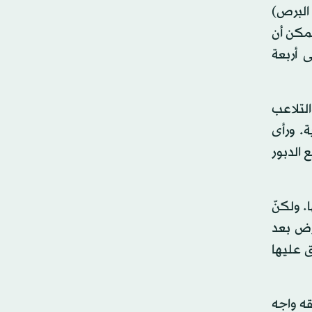
البرص)
يمكن أن
 أربعة
لتلاعب
. ورأى
 الدبور
. ولكنّ
رض بعد
ق عليها
قه واجه