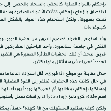
بإحكام بالمواد الصلبة كالجصّ والسجاد والحصى، إلى ج
للالتصاق بالزجاج بإحكام. تتثبّت الأشواك الصغيرة ومادة ا
تفلت بسهولة. ولكنّ استخدام هذه المواد بالشكل ال
كيلوغرامات.
وقد استوحى الخبراء تصميم الدرون من حشرة الدبور. ويك
الذكي في جامعة ستانفورد، وأحد الباحثين المشاركين ف
فريق البحث أن تلك الحشرات الطائرة الصغيرة هي النظير ا
تحديداً تحريك فريسة أثقل منها بكثير.
خلال مقابلة مع موقع «ذا فيرج»، قال استرادا: «غالباً ما 
في حال كانت هذه الحشرات تفتقر إلى القوة العضلية ال
إمساكها بإحكام بمخالبها ثمّ تحريكها رويداً رويداً». ل
اسم «فلاي كرو تاغز FlyCroTugs» برافعات تعمل بأسلوب حشرة الدبور نفسه.
ولكن كيف يستفيد المستهلك من آلة كهذه؟ حسناً، يمكنها أ