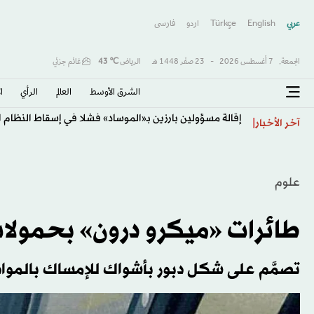
عربي
English
Türkçe
اردو
فارسى
الجمعة,
7 أغسطس 2026
-
23 صفَر 1448 هـ
الرياض
℃
43
غائم جزئي
الشرق الأوسط​
العالم
الرأي
ا
إقالة مسؤولين بارزين بـ«الموساد» فشلا في إسقاط النظام ال
آخر الأخبار
علوم
طائرات «ميكرو درون» بحمولات تفوق
تصمَّم على شكل دبور بأشواك للإمساك بالموا