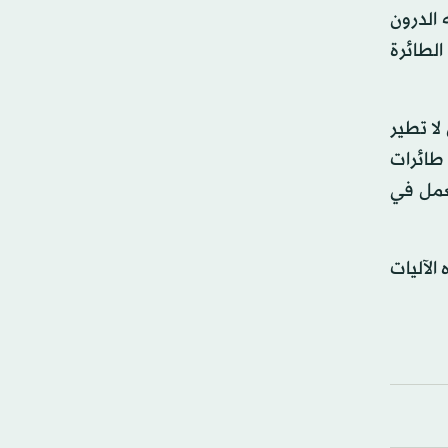
الدرون
الطائرة
لا تطير
طائرات
عمل في
الآليات