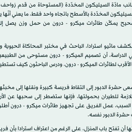
انب مادّة السيليكون المخدّدة (المستوحاة من قدم زواحف 
لسيليكون المخدّدة بالأسطح باتجاه واحد فقط، ما يعني أنّها 
صحيح يمكّن طائرات ميكرو - درون من حمل وزن يصل إلى
شف ماثيو استرادا، الباحث في مختبر المحاكاة الحيوية وا
ي الدراسة، أن تصميم الميكرو - درون مستوحى من الطبيعية
لأقرب لطائرات الميكرو - درون، ودرس الباحثون كيف تستطيع
تسعى حشرة الدبور إلى التقاط فريسة كبيرة ونقلها إلى مخبئها
لازمة للطيران بحمولتها، فإنها ستضطر إلى سحبها عن الأ
هذا السبب، عمل الفريق على تجهيز طائرات ميكرو - درون أطل
ن تفتح باب المنزل، على الرغم من اعتراف استرادا بأن فري