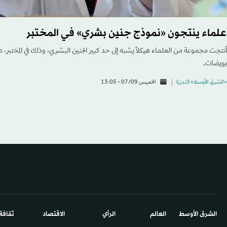
علماء ينتجون «نموذج جنين بشري» في المختبر
أنتجت مجموعة من العلماء هيكلاً يشبه إلى حد كبير الجنين البشري، وذلك في المختبر، 
بويضات.
«الشرق الأوسط» (لندن)
الخميس 07/09 - 13:05
الشرق الأوسط​
العالم
الرأي
الاقتصاد
ثقافة