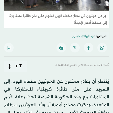
جرحى حوثيون في مطار صنعاء قبيل نقلهم على متن طائرة مستأجرة
إلى مسقط أمس (إ.ب.أ)
الرياض:
عبد الهادي حبتور
T
نُشر: 05:47-4 ديسمبر 2018 م ـ 26 ربيع الأول 1440 هـ
T
يُنتظر أن يغادر ممثلون عن الحوثيين صنعاء اليوم، إلى
السويد على متن طائرة كويتية، للمشاركة في
المشاورات مع وفد الحكومة الشرعية تحت رعاية الأمم
المتحدة. وذكرت مصادر أممية أن وفد الحوثيين سيغادر
برفقة المبعوث الأممي مارتن غريفيث، الذي وصل إلى