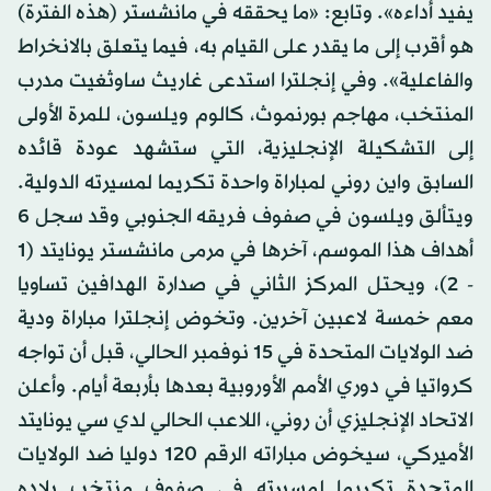
يفيد أداءه». وتابع: «ما يحققه في مانشستر (هذه الفترة)
هو أقرب إلى ما يقدر على القيام به، فيما يتعلق بالانخراط
والفاعلية». وفي إنجلترا استدعى غاريث ساوثغيت مدرب
المنتخب، مهاجم بورنموث، كالوم ويلسون، للمرة الأولى
إلى التشكيلة الإنجليزية، التي ستشهد عودة قائده
السابق واين روني لمباراة واحدة تكريما لمسيرته الدولية.
ويتألق ويلسون في صفوف فريقه الجنوبي وقد سجل 6
أهداف هذا الموسم، آخرها في مرمى مانشستر يونايتد (1
- 2)، ويحتل المركز الثاني في صدارة الهدافين تساويا
معم خمسة لاعبين آخرين. وتخوض إنجلترا مباراة ودية
ضد الولايات المتحدة في 15 نوفمبر الحالي، قبل أن تواجه
كرواتيا في دوري الأمم الأوروبية بعدها بأربعة أيام. وأعلن
الاتحاد الإنجليزي أن روني، اللاعب الحالي لدي سي يونايتد
الأميركي، سيخوض مباراته الرقم 120 دوليا ضد الولايات
المتحدة تكريما لمسيرته في صفوف منتخب بلاده