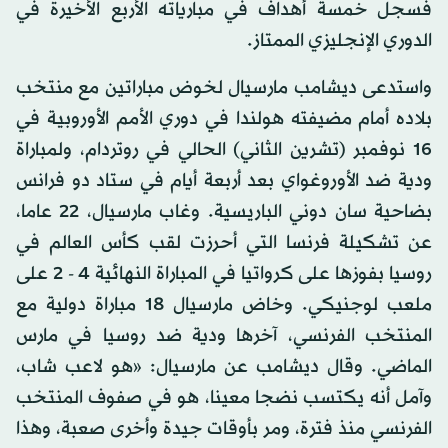
فسجل خمسة أهداف في مبارياته الأربع الأخيرة في
الدوري الإنجليزي الممتاز.
واستدعى ديشامب مارسيال لخوض مباراتين مع منتخب
بلاده أمام مضيفته هولندا في دوري الأمم الأوروبية في
16 نوفمبر (تشرين الثاني) الحالي في روتردام، ولمباراة
ودية ضد الأوروغواي بعد أربعة أيام في ستاد دو فرانس
بضاحية سان دوني الباريسية. وغاب مارسيال، 22 عاما،
عن تشكيلة فرنسا التي أحرزت لقب كأس العالم في
روسيا بفوزها على كرواتيا في المباراة النهائية 4 - 2 على
ملعب لوجنيكي. وخاض مارسيال 18 مباراة دولية مع
المنتخب الفرنسي، آخرها ودية ضد روسيا في مارس
الماضي. وقال ديشامب عن مارسيال: «هو لاعب شاب،
وآمل أنه يكتسب نضجا معينا، هو في صفوف المنتخب
الفرنسي منذ فترة، ومر بأوقات جيدة وأخرى صعبة، وهذا