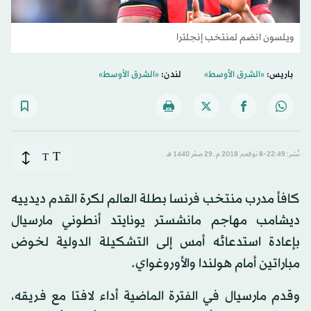
ويلسون انضم لمنتخب إنجلترا
باريس:
«الشرق الأوسط»
لندن:
«الشرق الأوسط»
T
نُشر: 22:49-8 نوفمبر 2018 م ـ 29 صفَر 1440 هـ
T
كافأ مدرب منتخب فرنسا بطلة العالم لكرة القدم ديدييه
ديشامب مهاجم مانشستر يونايتد أنطوني مارسيال
بإعادة استدعائه أمس إلى التشكيلة الدولية لخوض
مباراتين أمام هولندا والأوروغواي.
وقدم مارسيال في الفترة الماضية أداء لافتا مع فريقه،