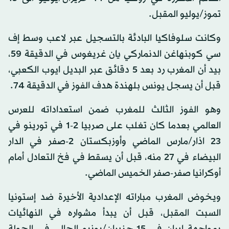
تموز/يوليو المقبل.
وكانت سلوفاكيا البادئة بالتسجيل عبر لاعب وسط إف
سي كوبنهاغن الدنماركي يان غريغوس في الدقيقة 59،
بيد أن المغرب رد بعد 5 دقائق عبر البديل ايوب الكعبي،
قبل أن يسجل يونس بلهندة هدف الفوز في الدقيقة 74.
وهو الفوز الثالث للمغرب ضمن استعداداته للعرس
العالمي بعدما كان تغلب على صربيا 2-1 في تورينو في
23 اذار/مارس الماضي وأوزبكستان 2-صفر في الدار
البيضاء في 27 منه، قبل أن يسقط في فخ التعادل أمام
أوكرانيا صفر-صفر الخميس الماضي.
ويخوض المغرب مباراته الإعدادية الأخيرة ضد إستونيا
السبت المقبل، قبل أن يبدأ مشواره في النهائيات
بمواجهة إيران في 15 حزيران/يونيو الحالي في الجولة