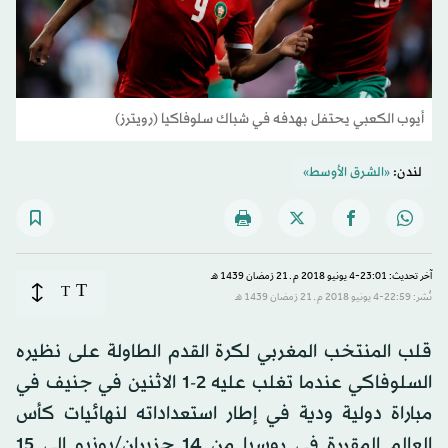
أيوب الكعبي يحتفل بهدفه في شباك سلوفاكيا (رويترز)
لندن:
«الشرق الأوسط»
آخر تحديث: 23:01-4 يونيو 2018 م ـ 21 رَمضان 1439 هـ
T
T
نُشر: 22:59-4 يونيو 2018 م ـ 21 رَمضان 1439 هـ
قلب المنتخب المغربي لكرة القدم الطاولة على نظيره
السلوفاكي عندما تغلب عليه 2-1 الاثنين في جنيف في
مباراة دولية ودية في إطار استعداداته لنهائيات كأس
العالم المقررة في روسيا من 14 حزيران/يونيو الى 15