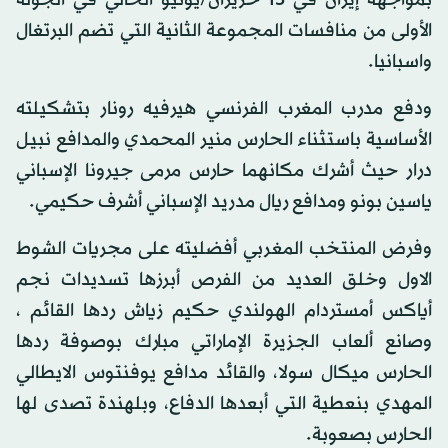
الأولى من منافسات المجموعة الثانية التي تضم البرتغال
واسبانيا.
ودفع مدرب المغرب الفرنسي هيرفيه رونار بتشكيلته
الأساسية باستثناء الحارس منير المحمدي والمدافع نبيل
درار حيث أشرك مكانهما حارس مرمى جيرونا الإسباني
ياسين بونو ومدافع ريال مدريد الإسباني أشرف حكيمي.
وفرض المنتخب المغربي أفضليته على مجريات الشوط
الاول وخلق العديد من الفرص أبرزها تسديدات نجم
أياكس أمستردام الهولندي حكيم زياش ردها القائم ،
وصانع ألعاب الجزيرة الإماراتي مبارك بوصوفة ردها
الحارس ميكال سولا، والقائد مدافع يوفنتوس الايطالي
المهدي بنعطية التي أبعدها الدفاع، وبلهندة تصدى لها
الحارس بصعوبة.