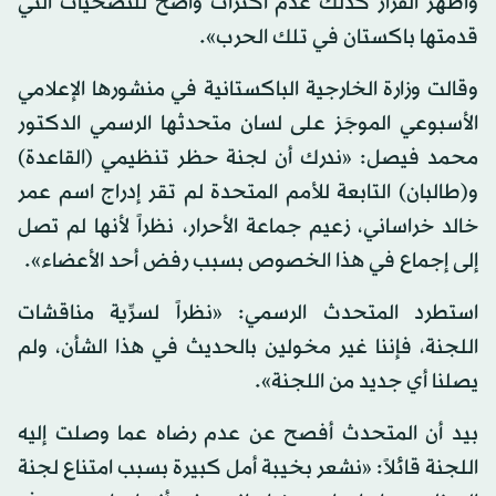
وأظهر القرار كذلك عدم اكتراث واضح للتضحيات التي
قدمتها باكستان في تلك الحرب».
وقالت وزارة الخارجية الباكستانية في منشورها الإعلامي
الأسبوعي الموجَز على لسان متحدثها الرسمي الدكتور
محمد فيصل: «ندرك أن لجنة حظر تنظيمي (القاعدة)
و(طالبان) التابعة للأمم المتحدة لم تقر إدراج اسم عمر
خالد خراساني، زعيم جماعة الأحرار، نظراً لأنها لم تصل
إلى إجماع في هذا الخصوص بسبب رفض أحد الأعضاء».
استطرد المتحدث الرسمي: «نظراً لسرِّية مناقشات
اللجنة، فإننا غير مخولين بالحديث في هذا الشأن، ولم
يصلنا أي جديد من اللجنة».
بيد أن المتحدث أفصح عن عدم رضاه عما وصلت إليه
اللجنة قائلاً: «نشعر بخيبة أمل كبيرة بسبب امتناع لجنة