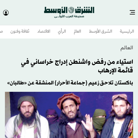
الرئيسية
الشرق الأوسط​
العالم
الرأي
الاقتصاد
ثقافة وفنون
صح
العالم
استياء من رفض واشنطن إدراج خراساني في
قائمة الإرهاب
باكستان تلاحق زعيم {جماعة الأحرار} المنشقة عن «طالبان»