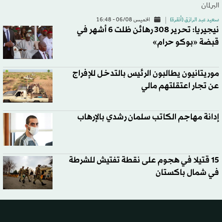
البرلمان
سعيد عبد الرازق (أنقرة)
الخميس 06/08 - 16:48
نيجيريا: تحرير 308 رهائن ظلت 6 أشهر في
قبضة «بوكو حرام»
موريتانيون يطالبون الرئيس بالتدخل للإفراج
عن تجار اعتقلتهم مالي
إدانة مهاجم الكاتب سلمان رشدي بالإرهاب
15 قتيلا في هجوم على نقطة تفتيش للشرطة
في شمال باكستان