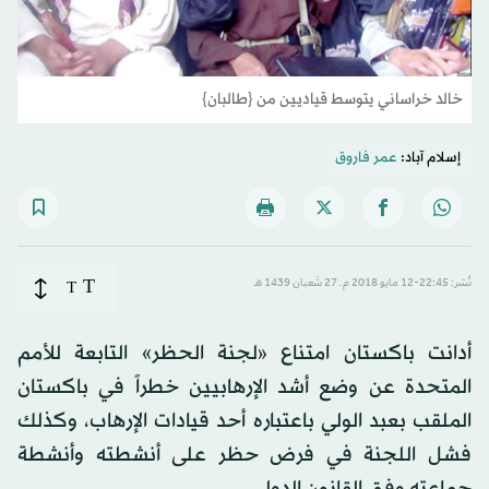
خالد خراساني يتوسط قياديين من {طالبان}
إسلام آباد:
عمر فاروق
T
نُشر: 22:45-12 مايو 2018 م ـ 27 شَعبان 1439 هـ
T
أدانت باكستان امتناع «لجنة الحظر» التابعة للأمم
المتحدة عن وضع أشد الإرهابيين خطراً في باكستان
الملقب بعبد الولي باعتباره أحد قيادات الإرهاب، وكذلك
فشل اللجنة في فرض حظر على أنشطته وأنشطة