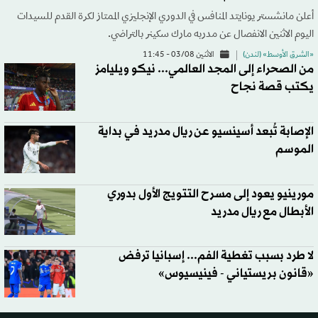
أعلن مانشستر يونايتد المنافس في الدوري الإنجليزي الممتاز لكرة القدم للسيدات
اليوم الاثنين الانفصال عن مدربه مارك سكينر بالتراضي.
«الشرق الأوسط» (لندن)
الاثنين 03/08 - 11:45
من الصحراء إلى المجد العالمي... نيكو ويليامز
يكتب قصة نجاح
الإصابة تُبعد أسينسيو عن ريال مدريد في بداية
الموسم
مورينيو يعود إلى مسرح التتويج الأول بدوري
الأبطال مع ريال مدريد
لا طرد بسبب تغطية الفم... إسبانيا ترفض
«قانون بريستياني - فينيسيوس»