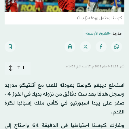
كوستا يحتفل بهدفه (إ.ب.أ)
مدريد:
«الشرق الأوسط»
T
نُشر: 21:25-4 يناير 2018 م ـ 17 ربيع الثاني 1439 هـ
T
استمتع دييغو كوستا بعودته للعب مع أتلتيكو مدريد
وسجل هدفا بعد ست دقائق من نزوله بديلا في الفوز 4 -
صفر على ييدا اسبورتيو في كأس ملك إسبانيا لكرة
القدم.
وشارك كوستا احتياطيا في الدقيقة 64 واحتاج إلى