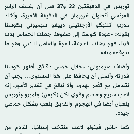
توريس في الدقيقتين 33 و37 قبل أن يضيف الرابع
الفرنسي أنطوان غريزمان في الدقيقة الأخيرة. وأشاد
مدرب أتلتيكو الأرجنتيني دييغو سيميوني بكوستا
بقوله: «عودة كوستا إلى صفوفنا جعلت الحماس يدب
فينا. فهو يجلب السرعة، القوة والعامل البدني وهو ما
نتوقعه منه».
وأضاف سيميوني: «خلال خمس دقائق أظهر كوستا
قدراته وأتمنى أن يحافظ على هذا المستوى... يجب أن
نتعامل مع الأمر بهدوء وألا نبالغ في تقدير الأمور. إنه
لاعب سريع وحاسم وقوي لكن (كيفن) جاميرو وتوريس
يلعبان أيضا في الهجوم والفريق يلعب بشكل جماعي
جيد».
كما خاض فيتولو لاعب منتخب إسبانيا، القادم من