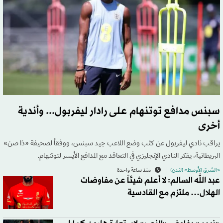
سبنس مدافع توتنهام على رادار ليفربول... وأندية
أخرى
يراقب نادي ليفربول عن كثب وضع اللاعب جيد سبنس، ووفقاً لصحيفة «ذا صن»
البريطانية، يفكر النادي الإنجليزي في التعاقد مع المدافع الأيسر لتوتنهام.
«الشرق الأوسط» (لندن)
منذ ساعة واحدة
عبد الله السالم: لا أعلم شيئاً عن مفاوضات
الهلال… ملتزم مع القادسية