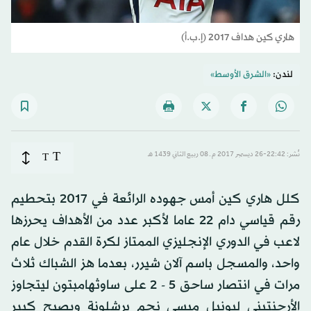
هاري كين هداف 2017 (إ.ب.أ)
لندن:
«الشرق الأوسط»
T
نُشر: 22:42-26 ديسمبر 2017 م ـ 08 ربيع الثاني 1439 هـ
T
كلل هاري كين أمس جهوده الرائعة في 2017 بتحطيم
رقم قياسي دام 22 عاما لأكبر عدد من الأهداف يحرزها
لاعب في الدوري الإنجليزي الممتاز لكرة القدم خلال عام
واحد، والمسجل باسم آلان شيرر، بعدما هز الشباك ثلاث
مرات في انتصار ساحق 5 - 2 على ساوثهامبتون ليتجاوز
الأرجنتيني ليونيل ميسي نجم برشلونة ويصبح كبير