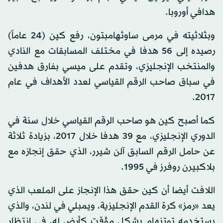
هدافي أوروبا.
وبثلاثيته في مرمى ساوثهامبتون، رفع كين (24 عاماً)
رصيده إلى 56 هدفا في مختلف المسابقات مع النادي
والمنتخب الإنجليزي، وتقدم على ميسي بفارق هدفين
في سباق صاحب الرقم القياسي لعدد الأهداف في عام
2017.
كما أصبح كين هو صاحب الرقم القياسي خلال سنة في
الدوري الإنجليزي، مع 39 هدفا خلال 2017، بزيادة ثلاثة
عن حامل الرقم السابق آلن شيرر، الذي حقق إنجازه مع
بلاكبيرن روفرز في 1995.
اللافت أيضا أن كين حقق هذا الإنجاز على الملعب الذي
يعد «رمز» كرة القدم الإنجليزية، ويمبلي في لندن، والذي
يستخدمه توتنهام بشكل مؤقت كأرض له، في انتظار