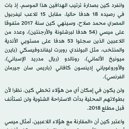
وانفرد كين بصدارة ترتيب الهدافين هذا الموسم، إذ بات
في رصيده 18 هدفا حاليا، مقابل 15 للاعب ليفربول
المصري محمد صلاح، وسينهي كين سنة 2017 متفوقا
على ميسي (54 هدفا لبرشلونة والأرجنتين)، وعدد من
اللاعبين الذين سجلوا 53 هدفا على مستويي الأندية
والمنتخب، مثل البولندي روبرت ليفاندوفيسكي (بايرن
ميونيخ الألماني)، رونالدو (ريال مدريد الإسباني)،
والأوروغوياني إدينسون كافاني (باريس سان جيرمان
الفرنسي).
ولن يكون في إمكان أي من هؤلاء تخطي كين، نظرا لأن
بطولاتهم المحلية بدأت الاستراحة الشتوية ولن تستأنف
قبل مطلع 2018.
واعتبر كين أن «المقارنة مع هؤلاء اللاعبين، أمثال ميسي