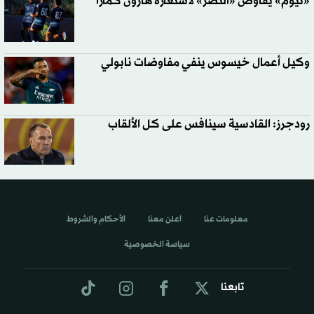
«نيوم» يفاوض «النصر» لاستعارة هارون كمارا
وكيل أعمال خيسوس ينفي مفاوضات نابولي
رودجرز: القادسية سينافس على كل الألقاب
معلومات عنا
اعلن معنا
الأحكام والشروط
سياسة الخصوصية
تابعنا