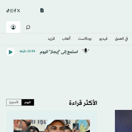
في العمق
فيديو
بودكاست
ألعاب
المزيد
استمع إلى "إيجاز" اليوم
12:34 دقيقه
الأكثر قراءة
اليوم
الأسبوع