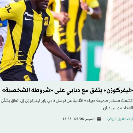
«ليفركوزن» يتفق مع ديابي على «شروطه الشخصية»
كشفت مصادر صحيفة «بيلد» الألمانية عن توصل نادي باير ليفركوزن إلى اتفاق بشأ
الاتحاد موسى ديابي.
نواف العقيّل (الرياض)
الخميس 06/08 - 15:25