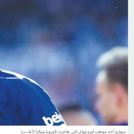
سواريز أحد مواهب أوروغواي التي هاجرت لأوروبا مبكراً (أ.ف.ب)