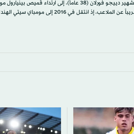
وعلى سبيل المثال، يستعد نجم كرة القدم الأوروغوياني الشهير دييجو فورلان (38 عاماً)، إلى ارتداء قمي
مجدداً في الموسم المقبل، وذلك بعد عامين من الغياب تقريباً عن الملاعب، إذ انتقل في 2016 