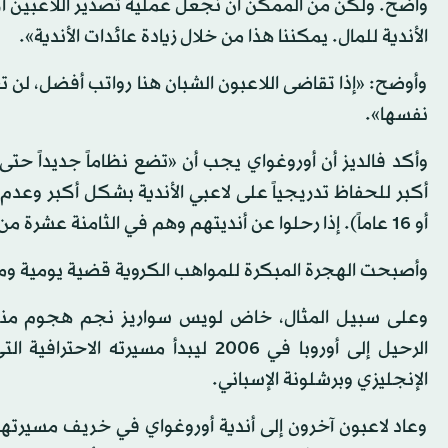
واضح. ولكن من الممكن أن نجعل عملية تصدير اللاعبين أ
الأندية للمال. يمكننا هذا من خلال زيادة عائدات الأندية».
وأوضح: «إذا تقاضى اللاعبون الشبان هنا رواتب أفضل، لن تغ
نفسها».
وأكد فالديز أن أوروغواي يجب أن «تضع نظاماً جديداً حتى
أو 16 عاماً). إذا رحلوا عن أنديتهم وهم في الثامنة عشرة من عمرهم، سيكون هذا بمقابل مالي أكبر يستطيع تغيير وضع الأندية».
وأصبحت الهجرة المبكرة للمواهب الكروية قضية يومية وم
وعلى سبيل المثال، خاض لويس سواريز نجم هجوم منتخ
الرحيل إلى أوروبا في 2006 ليبدأ مس
الإنجليزي وبرشلونة الإسباني.
وعاد لاعبون آخرون إلى أندية أوروغواي في خريف مسيرتهم