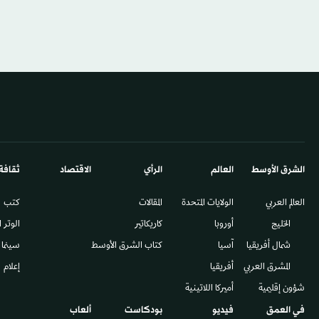
الشرق الأوسط​
العالم
الرأي
الاقتصاد
ثقافة
العالم العربي
الولايات المتحدة
المقالات
كتب
الخليج
أوروبا
كاريكاتير
الوتر 
شمال أفريقيا
آسيا
كتاب الشرق الأوسط
سينما
المشرق العربي
أفريقيا
إعلام
شؤون إقليمية
أميركا اللاتينية
في العمق
فيديو
بودكاست
ألعاب