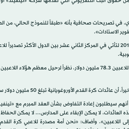
ن حقوق البث التلفزيوني التي تقدمها شركة «تينفيلد» أو 
ي، في تصريحات صحافية بأنه «طبقاً للنموذج الحالي، من ا
ير الاستادات».
وصدرت أوروغواي 264 لاعباً إلى بطولات دوري أخرى في 2016 لتأتي في المركز الثاني عشر بين الدول الأكثر تصدي
بية.
وبلغ إجمالي ما حصلت عليه أندية أوروغواي من بيع هؤلاء اللاعبين 3.‏78 مليون دولار، نظراً لرحيل معظم هؤلا
كرة القدم الأوروغويانية تبلغ 50 مليون دولار سنوياً.
 أنهم سيطلبون إعادة التفاوض بشأن العقد المبرم مع «تينفيل
الديز: «بهذه العائدات، لا يمكن الإبقاء على المدارس... لا يمكن الحفا
ى اللاعبين». وأضاف: «نحن أمة مصدرة للاعبي كرة القد