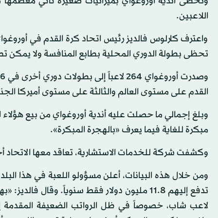
وتحظى أندية أوروغواي بميزانيات صغيرة تأتي معظمها م
اللاعبين.
واعترف كارلوس فالديز رئيس اتحاد كرة القدم في أوروغوا
تحظى بطولة الدوري المحلية بطابع المنافسة ولا يمكن تطو
القدم على مستوى العالم والثالثة على مستوى أميركا الجنو
مبكرة للغاية فيما يعرف «بالهجرة المبكرة».
وكشفت شركة للخدمات الاستشارية، تعاقد معها الاتحاد أخيراً، أن عائدات 
ومن خلال هذه البيانات، أعلن مسؤولو اللعبة في هذا البلد
تدفع إليهم 8.‏11 مليون دولار فقط سنوياً. وقال ف
لاعب شاب، خصوصاً في ظل الرواتب الضعيفة المقدمة إل