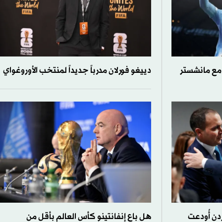
مع مانشستر
دييغو فورلان مدرباً جديداً لمنتخب الأوروغواي
دن أُودعت
هل باع إنفانتينو كأس العالم بأقل من