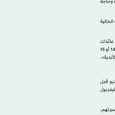
 وحاجة
الحالية
 عائدات
أكبر للحفاظ تدريجياً على لاعبي الأندية بشكل أكبر وعدم رحيلهم عن صفوف الأندية وهم لا يزالون في مرحلة النشء (14 أو 15
يو قبل
 وليفربول
سيرتهم.