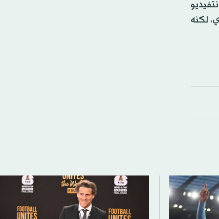
ص بينيارول مونتفيديو
إلى مومباي سيتي الهندي، لكنه