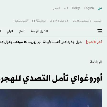
عربي
English
Türkçe
اردو
فارسى
الخميس,
6 أغسطس 2026
-
22 صفَر 1448 هـ
الرياض
℃
34
سماء صافية
الشرق الأوسط​
العالم
الرأي
ا
موناكو يهزم خيتافي ودياً رغم النقص العددي
آخر الأخبار
الرياضة
أوروغواي تأمل التصدي للهجرة