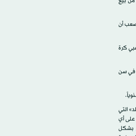
من بيع
لصعب أن
راً للاعبي كرة
ء اللاعبين في سن
د» التي
ظ على أي
م بشكل