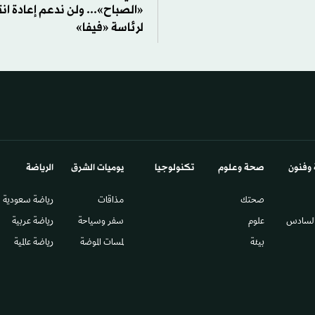
«الصباح»... ولن ندعم إعادة انت
لرئاسة «فيفا»
 وفنون
صحة وعلوم
تكنولوجيا
يوميات الشرق​
الرياضة
صحتك
مذاقات
رياضة سعودية
السادس​
علوم
سفر وسياحة
رياضة عربية
بيئة
لمسات الموضة
رياضة عالمية