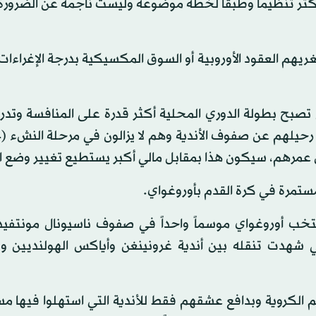
كثر تنظيماً وطبقاً لخطة موضوعة وليست ناجمة عن الضرورة
ريهم العقود الأوروبية أو السوق المكسيكية بدرجة الإغراءات 
 تصبح بطولة الدوري المحلية أكثر قدرة على المنافسة وتدر
ستمرة في كرة القدم بأوروغواي.
ب أوروغواي موسماً واحداً في صفوف ناسيونال مونتفيد
يرته الاحترافية التي شهدت تنقله بين أندية غرونينغن وأياكس الهولنديين
 الكروية وبدافع عشقهم فقط للأندية التي استهلوا فيها م