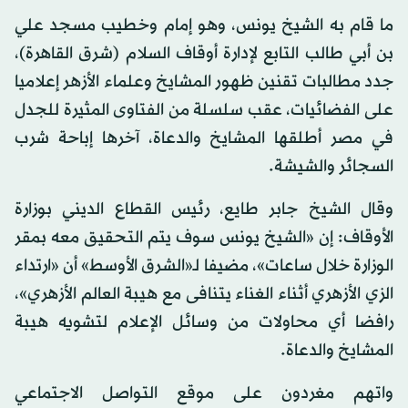
ما قام به الشيخ يونس، وهو إمام وخطيب مسجد علي
بن أبي طالب التابع لإدارة أوقاف السلام (شرق القاهرة)،
جدد مطالبات تقنين ظهور المشايخ وعلماء الأزهر إعلاميا
على الفضائيات، عقب سلسلة من الفتاوى المثيرة للجدل
في مصر أطلقها المشايخ والدعاة، آخرها إباحة شرب
السجائر والشيشة.
وقال الشيخ جابر طايع، رئيس القطاع الديني بوزارة
الأوقاف: إن «الشيخ يونس سوف يتم التحقيق معه بمقر
الوزارة خلال ساعات»، مضيفا لـ«الشرق الأوسط» أن «ارتداء
الزي الأزهري أثناء الغناء يتنافى مع هيبة العالم الأزهري»،
رافضا أي محاولات من وسائل الإعلام لتشويه هيبة
المشايخ والدعاة.
واتهم مغردون على موقع التواصل الاجتماعي