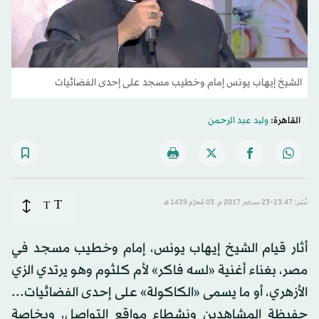
الشيخ إيهاب يونس إمام وخطيب مسجد على إحدى الفضائيات
القاهرة:
ولید عبد الرحمن
T
نُشر: 23:47-23 سبتمبر 2017 م ـ 03 مُحرَّم 1439 هـ
T
أثار قيام الشيخ إيهاب يونس، إمام وخطيب مسجد في
مصر، بغناء أغنية «لسه فاكر» لأم كلثوم وهو يرتدي الزي
الأزهري، أو ما يسمى «الكاكولة» على إحدى الفضائيات...
حفيظة المشاهدين ونشطاء مواقع التواصل، وبخاصة