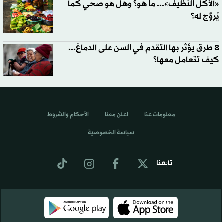
«الأكل النظيف»... ما هو؟ وهل هو صحي كما
يُروَّج له؟
8 طرق يؤثر بها التقدم في السن على الدماغ...
كيف تتعامل معها؟
معلومات عنا
اعلن معنا
الأحكام والشروط
سياسة الخصوصية
تابعنا