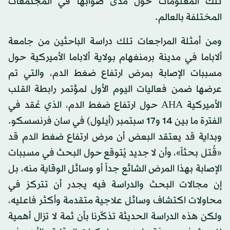
تلك المعلومات حول مدى صوابها في المجتمعات
المختلفة بالعالم.
ومن أمثلة المراجعات تلك دراسة الباحثين من جامعة
ألاباما في مدينة برمنغهام بولاية ألاباما الأميركية حول
مسببات الإصابة بمرض ارتفاع ضغط الدم، والتي تم
عرضها ضمن فعاليات اليوم الأول لمؤتمر رابطة القلب
الأميركية AHA حول ارتفاع ضغط الدم، الذي عُقد في
الفترة ما بين 14 و17 سبتمبر (أيلول) في سان فرنسسكو.
وبداية قد يعتقد البعض أن مرض ارتفاع ضغط الدم قد
«قُتل بحثاً»، وأن لا جديد يُتوقع حول البحث في مسببات
الإصابة بهذا المرض الشائع جداً أو وسائل الوقاية منه، بل
إن مجالات البحث والدراسة فيه يجدر أن تتركز في
محاولات اكتشاف وسائل علاجية متقدمة وأكثر فاعليه،
ولكن هذه الدراسة الحديثة تذكّرنا بأن ثمة لا تزال أهمية