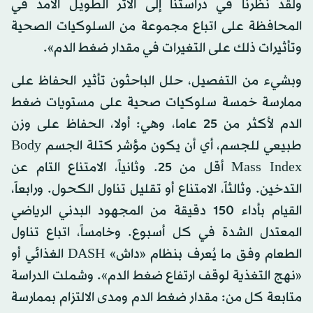
ولقد نظرنا في دراستنا إلى الأثر الطويل الأمد في
المحافظة على اتباع مجموعة من السلوكيات الصحية
وتأثيرات ذلك على التغيرات في مقدار ضغط الدم».
وبشيء من التفصيل، حلل الباحثون تأثير الحفاظ على
ممارسة خمسة سلوكيات صحية على مستويات ضغط
الدم لأكثر من 25 عاما، وهي: أولا، الحفاظ على وزن
طبيعي للجسم، أي أن يكون مؤشر كتلة الجسم Body
Mass Index أقل من 25. وثانياً، الامتناع التام عن
التدخين. وثالثاً، الامتناع أو تقليل تناول الكحول. ورابعاً،
القيام بأداء 150 دقيقة من المجهود البدني الرياضي
المعتدل الشدة في كل أسبوع. وخامساً، اتباع تناول
الطعام وفق ما يُعرف بنظام «داش» DASH الغذائي أو
«نهج التغذية لوقف ارتفاع ضغط الدم». وشملت الدراسة
متابعة كل من: مقدار ضغط الدم ومدى الالتزام بممارسة