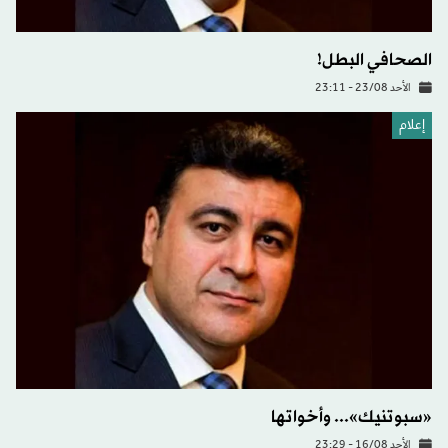
الصحافي البطل!
الأحد 23/08 - 23:11
إعلام
«سبوتنيك»... وأخواتها
الأحد 16/08 - 23:29