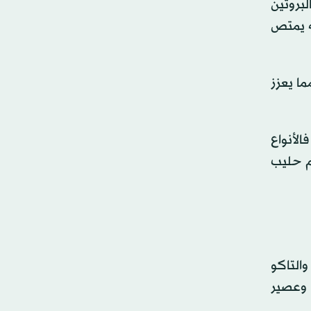
لبروتين
نه يمتص
ما يعزز
الأنواع
ام حليب
والتاكو
 وعصير