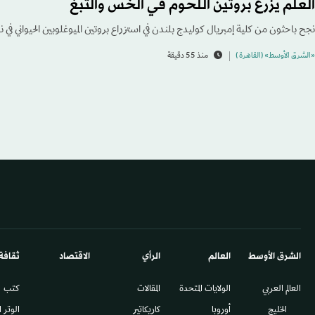
العلم يزرع بروتين اللحوم في الخس والتبغ
نجح باحثون من كلية إمبريال كوليدج بلندن في استزراع بروتين الميوغلوبين الحيواني في نبا
«الشرق الأوسط» (القاهرة )
منذ 55 دقيقة
الشرق الأوسط​
العالم
الرأي
الاقتصاد
ثقافة
العالم العربي
الولايات المتحدة
المقالات
كتب
الخليج
أوروبا
كاريكاتير
الوتر 