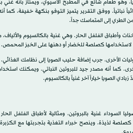
ا، وهو طعام شائع في المطبخ الآسيوي، ويمتاز بأنه غني با
ئياً نباتياً. ووفق التقرير يتميز التوفو بنكهة خفيفة، كما أ
ن الطري إلى المتماسك جداً.
خنات وأطباق الفلفل الحار. وهي غنية بالكالسيوم والألياف، م
اء لاستخدامها كصلصة للخضار أو دهنها على الخبز المحمص.
يات الأخرى، جرب إضافة حليب الصويا إلى نظامك الغذائي. ف
أخرى. كما أنه مصدر جيد للبروتين النباتي. ويمكنك استخد
زبادي الصويا خياراً آخر غنياً بالكالسيوم.
ليا السوداء غنية بالبروتين، ومثالية لأطباق الفلفل الحار 
صلصة لذيذة. وينصح خبراء التغذية بتجربتها مع الكزبرة
بوع.