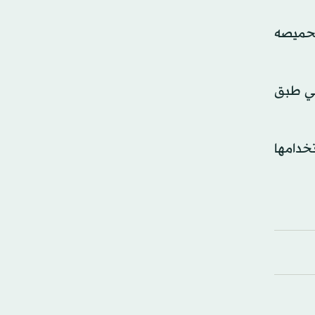
تحميصه
 في طبق
خدامها