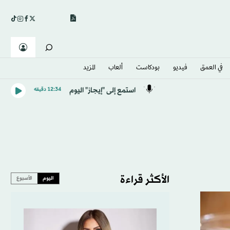
في العمق
فيديو
بودكاست
ألعاب
المزيد
استمع إلى "إيجاز" اليوم
12:34 دقيقه
الأكثر قراءة
اليوم
الأسبوع