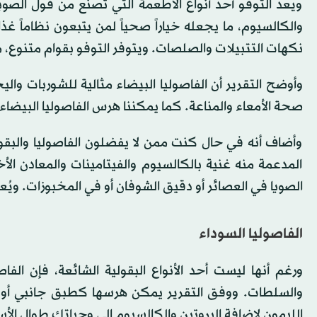
ويعد التوفو أحد أنواع الأطعمة التي تصنع من فول الصوي
والكالسيوم، ما يجعله خياراً صحياً لمن يتبعون نظاماً غذا
نكهات التتبيلات والصلصات. ويتوفر التوفو بقوام متنوع، م
وأوضح التقرير أن الفاصوليا البيضاء مثالية للشوربات والي
صحة الأمعاء والمناعة. كما يمكننا هرس الفاصوليا البيض
وأضاف أنه في حال كنت ممن لا يفضلون الفاصوليا والبقول
المدعمة منه غنية بالكالسيوم والفيتامينات والمعادن ال
الصويا في العصائر أو دقيق الشوفان أو في المخبوزات. ويُعدّ 
الفاصوليا السوداء
ورغم أنها ليست أحد الأنواع البقولية الشائعة، فإن الفاصو
والسلطات. ووفق التقرير يمكن هرسها كطبق جانبي أو ك
الليمون لإضافة البروتين والكالسيوم إلى وجباتك طوال الأس