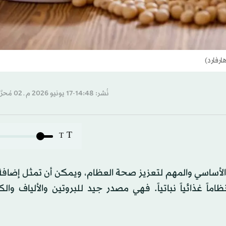
ارفارد)
نُشر: 14:48-17 يونيو 2026 م ـ 02 مُحرَّم 1448 هـ
T
T
صر الأساسي والمهم لتعزيز صحة العظام، ويمكن أن تمثل إضا
اً غذائياً نباتياً. فهي مصدر جيد للبروتين والألياف وال