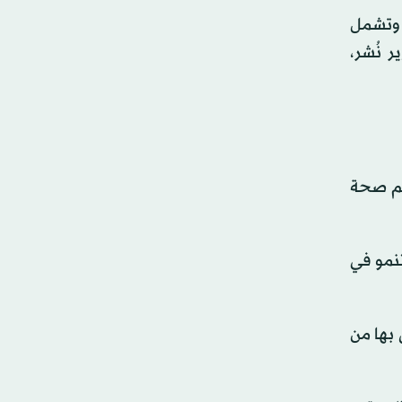
. وتشمل
 نُشر،
دعم صحة
تنمو في
ليومية الموصى بها من