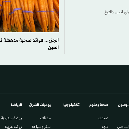
تَي الخس والتبغ
الجزر... فوائد صحية مدهشة ت
العين
 وفنون
صحة وعلوم
تكنولوجيا
يوميات الشرق​
الرياضة
صحتك
مذاقات
رياضة سعودية
السادس​
علوم
سفر وسياحة
رياضة عربية