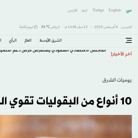
عربي
English
Türkçe
اردو
فارسى
الخميس,
6 أغسطس 2026
-
22 صفَر 1448 هـ
الرياض
℃
39
غيوم قاتمة
الشرق الأوسط​
العالم
الرأي
ا
المجلس الاقتصادي السعودي يستعرض فرص دعم التنمية
آخر الأخبار
يوميات الشرق
10 أنواع من البقوليات تقوي العظام