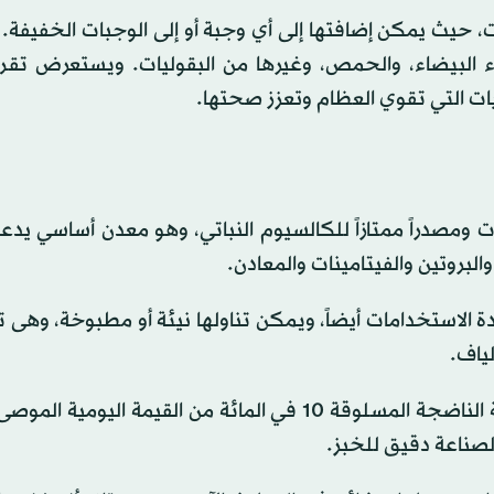
مات، حيث يمكن إضافتها إلى أي وجبة أو إلى الوجبات الخفيفة
اء البيضاء، والحمص، وغيرها من البقوليات. ويستعرض تقرير
دامات ومصدراً ممتازاً للكالسيوم النباتي، وهو معدن أساسي ي
والبروتين والفيتامينات والمعادن.
دة الاستخدامات أيضاً، ويمكن تناولها نيئة أو مطبوخة، وهى 
ياف.
ووفق التقرير يوفر كوب واحد من بذور الفاصوليا المجنحة الناضجة المسلوقة 10 في المائة من القيمة ا
صناعة دقيق للخبز.