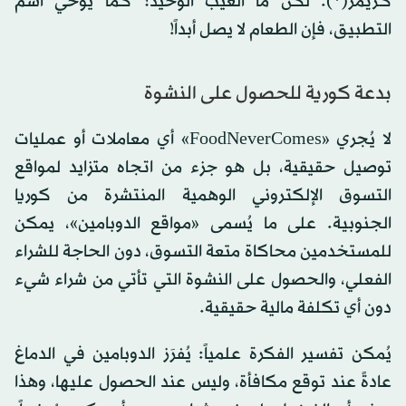
كريمر(*). لكن ما العيب الوحيد؟ كما يوحي اسم
التطبيق، فإن الطعام لا يصل أبداً!
بدعة كورية للحصول على النشوة
لا يُجري «FoodNeverComes» أي معاملات أو عمليات
توصيل حقيقية، بل هو جزء من اتجاه متزايد لمواقع
التسوق الإلكتروني الوهمية المنتشرة من كوريا
الجنوبية. على ما يُسمى «مواقع الدوبامين»، يمكن
للمستخدمين محاكاة متعة التسوق، دون الحاجة للشراء
الفعلي، والحصول على النشوة التي تأتي من شراء شيء
دون أي تكلفة مالية حقيقية.
يُمكن تفسير الفكرة علمياً: يُفرَز الدوبامين في الدماغ
عادةً عند توقع مكافأة، وليس عند الحصول عليها، وهذا