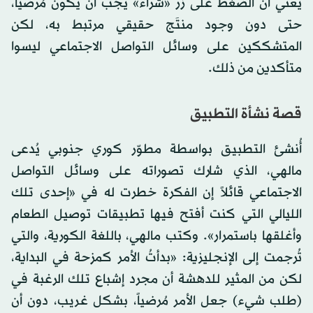
يعني أن الضغط على زر «شراء» يجب أن يكون مُرضياً،
حتى دون وجود منتَج حقيقي مرتبط به، لكن
المتشككين على وسائل التواصل الاجتماعي ليسوا
متأكدين من ذلك.
قصة نشأة التطبيق
أُنشئ التطبيق بواسطة مطوّر كوري جنوبي يُدعى
مالهي، الذي شارك تصوراته على وسائل التواصل
الاجتماعي قائلاً إن الفكرة خطرت له في «إحدى تلك
الليالي التي كنت أفتح فيها تطبيقات توصيل الطعام
وأغلقها باستمرار». وكتب مالهي، باللغة الكورية، والتي
تُرجمت إلى الإنجليزية: «بدأتُ الأمر كمزحة في البداية،
لكن من المثير للدهشة أن مجرد إشباع تلك الرغبة في
(طلب شيء) جعل الأمر مُرضياً، بشكل غريب، دون أن