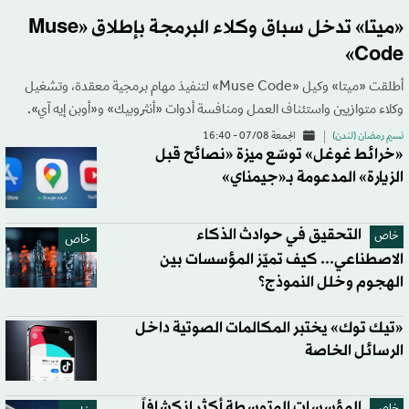
«ميتا» تدخل سباق وكلاء البرمجة بإطلاق «Muse
Code»
أطلقت «ميتا» وكيل «Muse Code» لتنفيذ مهام برمجية معقدة، وتشغيل
وكلاء متوازيين واستئناف العمل ومنافسة أدوات «أنثروبيك» و«أوبن إيه آي».
نسيم رمضان (لندن)
الجمعة 07/08 - 16:40
«خرائط غوغل» توسّع ميزة «نصائح قبل
الزيارة» المدعومة بـ«جيمناي»
التحقيق في حوادث الذكاء
خاص
خاص
الاصطناعي... كيف تميّز المؤسسات بين
الهجوم وخلل النموذج؟
«تيك توك» يختبر المكالمات الصوتية داخل
الرسائل الخاصة
المؤسسات المتوسطة أكثر انكشافاً