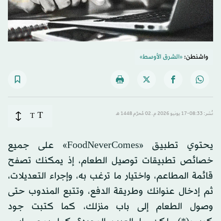
واشنطن:
«الشرق الأوسط»
T
نُشر: 08:33-17 يونيو 2026 م ـ 02 مُحرَّم 1448 هـ
T
يحتوي تطبيق «FoodNeverComes» على جميع
خصائص تطبيقات توصيل الطعام، إذ يمكنك تصفح
قائمة المطاعم، واختيار ما ترغب به، وإجراء التعديلات،
ثم إدخال عنوانك وطريقة الدفع، وتتبع المندوب حتى
وصول الطعام إلى باب منزلك، كما كتبت جود