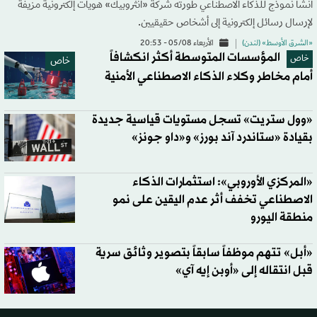
أنشأ نموذج للذكاء الاصطناعي طورته شركة «أنثروبيك» هويات إلكترونية مزيفة
لإرسال رسائل إلكترونية إلى أشخاص حقيقيين.
«الشرق الأوسط» (لندن)
الأربعاء 05/08 - 20:53
المؤسسات المتوسطة أكثر انكشافاً
خاص
خاص
أمام مخاطر وكلاء الذكاء الاصطناعي الأمنية
«وول ستريت» تسجل مستويات قياسية جديدة
بقيادة «ستاندرد آند بورز» و«داو جونز»
«المركزي الأوروبي»: استثمارات الذكاء
الاصطناعي تخفف أثر عدم اليقين على نمو
منطقة اليورو
«أبل» تتهم موظفاً سابقاً بتصوير وثائق سرية
قبل انتقاله إلى «أوبن إيه آي»