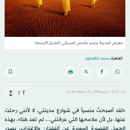
معرض المدينة يتسم بالحس السريالي (الشرق الأوسط)
القاهرة:
محمد الكفراوي
T
نُشر: 13:41-1 يونيو 2026 م ـ 16 ذو الحِجّة 1447 هـ
T
«لقد أصبحتُ منسياً في شوارع مدينتي، لا لأنني رحلت
عنها، بل لأن ملامحها التي عرفتني... لم تعد هنا»، بهذه
الجمل القصيرة المعبرة عن الفقدان والاغتراب، يصدر