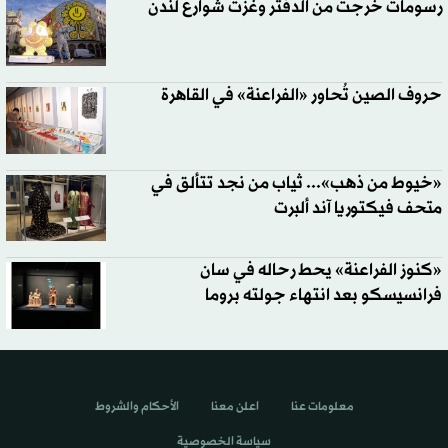
رسومات خرجت من الدفتر وغزت شوارع لندن
حروف الصين تُحاور «الفراعنة» في القاهرة
«خيوط من ذهب»... ثياب من نجد تتألق في
متحف فيكتوريا آند ألبرت
«كنوز الفراعنة» يحط رحاله في سان
فرانسيسكو بعد انتهاء جولته بروما
معلومات عنا
اعلن معنا
الأحكام والشروط
سياسة الخصوصية