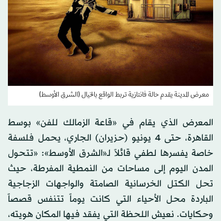
معرض المدينة يقدم حالة فانتازية تربط الواقع بالخيال (الشرق الأوسط)
المعرض الذي يقام في «قاعة الزمالك للفن» بوسط
القاهرة، حتى 4 يونيو (حزيران) الجاري، يحمل فلسفة
خاصة يفسرها لطفي قائلاً لـ«الشرق الأوسط»: «تتحول
المدن اليوم إلى مساحات من النمطية المفرطة، حيث
تحل الكتل الخرسانية الصامتة والواجهات الزجاجية
الباردة محل الأحياء التي كانت يوماً تتنفس قصصاً
وحكايات. نعيش اللحظة التي يفقد فيها المكان هويته،