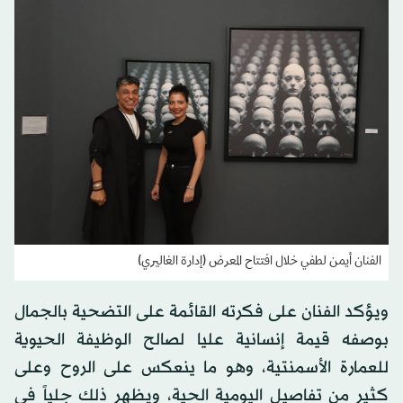
الفنان أيمن لطفي خلال افتتاح المعرض (إدارة الغاليري)
ويؤكد الفنان على فكرته القائمة على التضحية بالجمال
بوصفه قيمة إنسانية عليا لصالح الوظيفة الحيوية
للعمارة الأسمنتية، وهو ما ينعكس على الروح وعلى
كثير من تفاصيل اليومية الحية، ويظهر ذلك جلياً في