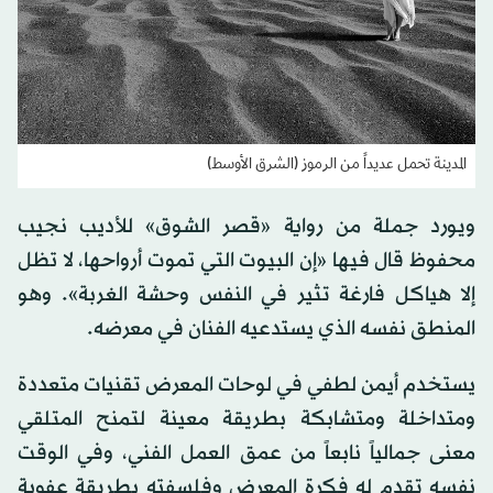
المدينة تحمل عديداً من الرموز (الشرق الأوسط)
ويورد جملة من رواية «قصر الشوق» للأديب نجيب
محفوظ قال فيها «إن البيوت التي تموت أرواحها، لا تظل
إلا هياكل فارغة تثير في النفس وحشة الغربة». وهو
المنطق نفسه الذي يستدعيه الفنان في معرضه.
يستخدم أيمن لطفي في لوحات المعرض تقنيات متعددة
ومتداخلة ومتشابكة بطريقة معينة لتمنح المتلقي
معنى جمالياً نابعاً من عمق العمل الفني، وفي الوقت
نفسه تقدم له فكرة المعرض وفلسفته بطريقة عفوية