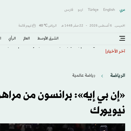
عربي
English
Türkçe
اردو
فارسى
الخميس,
6 أغسطس 2026
-
22 صفَر 1448 هـ
الرياض
℃
40
غيوم قاتمة
الشرق الأوسط​
العالم
الرأي
ا
لندن تتقدم رسمياً بطلب استضافة بطولة العالم لألعاب القوى 9
آخر الأخبار
الرياضة
رياضة عالمية
«إن بي إيه»: برانسون من مراه
نيويورك