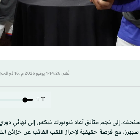
نُشر: 14:26-1 يونيو 2026 م ـ 16 ذو الحِجّة 1447 هـ
T
T
ستحقه، إلى نجم متألق أعاد نيويورك نيكس إلى نهائي دوري 
جه مع سان أنتونيو سبيرز، مع فرصة حقيقية لإحراز اللقب الغائب عن خزائن ا