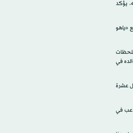
، يؤكد
 «ياهو
اردة في اللحظات
وجود والده في
بل عشرة
زة أفضل لاعب في