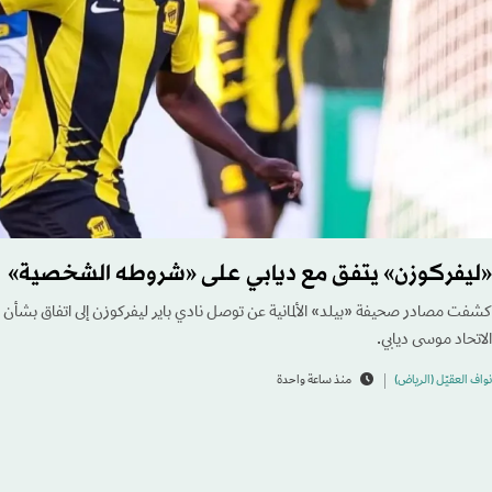
«ليفركوزن» يتفق مع ديابي على «شروطه الشخصية»
كشفت مصادر صحيفة «بيلد» الألمانية عن توصل نادي باير ليفركوزن إلى اتفاق بشأ
الاتحاد موسى ديابي.
نواف العقيّل (الرياض)
منذ ساعة واحدة