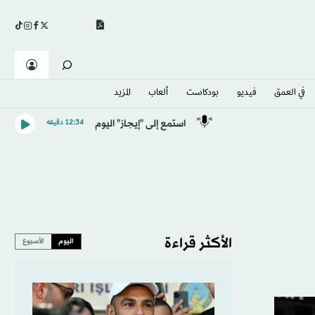
في العمق
فيديو
بودكاست
ألعاب
المزيد
استمع إلى "إيجاز" اليوم
12:34 دقيقه
الأكثر قراءة
اليوم
الأسبوع