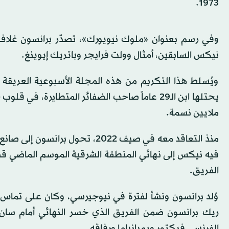
1973.
وفي رسم بعنوان «ملوك نيويورك»، تصدّر برانسون غل
نيكس السابقين، أمثال وولت فرايجر وباتريك إيوينغ.
ويُسلط هذا التكريم من هذه المجلة الأسبوعية العريقة 
يحتلها ابن الـ29 عاماً صاحب الضفائر المتطايرة
ملايين نسمة.
منذ التعاقد معه في صيف 2022، ت
فيه نيكس إلى نهائي المنطقة الشرقية الموسم الماضي قبل
الفريق.
وُلد برانسون ونشأ لفترة في نيوجيرسي، وكان على تماس
الفرنسي فيكتور ويمبانياما ورفاقه.