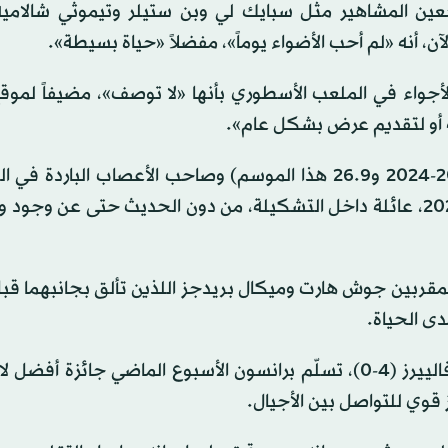
ين المشاهير مثل سبايك لي وبن ستيلر وتيموثي شالاميه
، أنه «لم أحب الأضواء يوماً»، مفضلاً «حياة بسيطة».
واء في الملعب الأسطوري بأنها «لا توصف»، مضيفاً لموقع
ة أو لتقديم عرض بشكل عام».
وجد المسجل البارع (32.4 نقطة كمعدل في موسم 2023-2024 و26.9 هذا الموسم) وصاحب الأعصاب الب
الحاسمة ما أهّله لنيل جائزة اللاعب الأكثر «حسماً» عام 2025، عائلة داخل التشكيلة، من دون الحديث حتى عن 
المقربين جوش هارت وميكال بريدجز اللذين تألق بجانبهما ق
دى الحياة.
وبعد اكتساحه نهائي المنطقة الشرقية أمام كليفلاند كافالييرز (4-0)، تسلّم برانسون الأسبوع الماضي جائ
قوي للتواصل بين الأجيال.