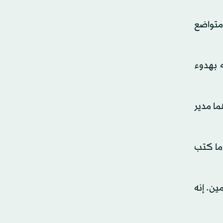
متواضع
يقه بهدوء
ما مدير
 ما كتب
ن. إنه