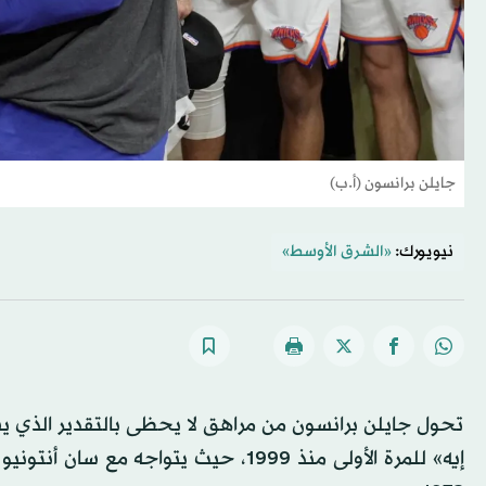
جايلن برانسون (أ.ب)
نيويورك:
«الشرق الأوسط»
تحول جايلن برانسون من مراهق لا يحظى بالتقدير الذي ي
إيه» للمرة الأولى منذ 1999، حيث يتوا