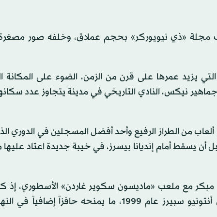
اف مجلة «ذي نيويوركر» بحجم عملاق، وخلفه صور مصغرة
التي يزيد عمرها على قرن من الزمن، الضوء على المكانة ال
، في قلوب جماهير نيكس، النادي التاريخي في مدينة يتجاوز عدد سكانه
حول برانسون إلى صانع ألعاب من الطراز الرفيع وأحد أفضل المسجلين في الدوري
 أن يسقط أمام إنديانا بيسرز، في خيبة جديدة اعتاد عليه
 مبكر مع ملعب «ماديسون سكوير غاردن» الأسطوري، إذ كان
ريك برانسون ضمن الفريق الذي خسر النهائي أمام سان أنتونيو سبيرز عام 1999، ما يمنحه حافزاً إ