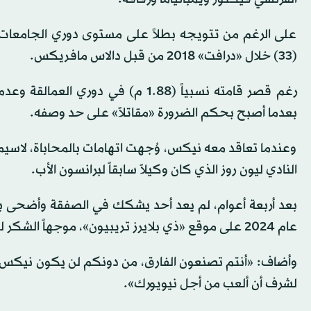
على الرغم من تتويجه بطلاً على مستوى دوري الجامعات
(33) خلال «درافت» 2018 من قبل دالاس مافريكس.
رغم قصر قامته نسبياً (1.88 م) في 
بعدما أصبح بحكم الضرورة «مقاتلاً» على حد وصفه.
وعندما تعاقد معه نيكس، وُجهت اتهامات بالمحاباة، لاسيما 
النادي ليون روز الذي كان وكيلاً سابقاً لبرانسون الأب.
بعد أربعة أعوام، لم يعد أحد يشكك في الصفقة وأضحى برا
عام 2024 على موقع «ذي بلايرز تريبيون»، موجهاً الشكر للمشجعين.
وأضاف: «أنتم تصنعون الفارق، من دونكم لن يكون نيكس 
لشرف أن ألعب من أجل نيويورك».