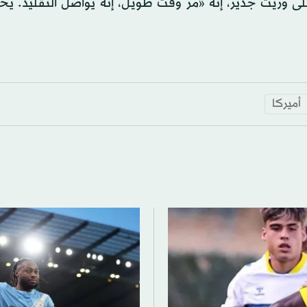
على وريث جدير، إنه «مر وقت طويل، إنه يواصل التقليد. يح
أميركا