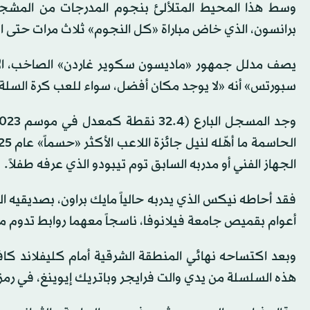
وسط هذا المحيط المتلألئ بنجوم المدرجات من المشجع
برانسون، الذي خاض مباراة «كل النجوم» ثلاث مرات حتى الآن
يصف مدلل جمهور «ماديسون سكوير غاردن» الصاخب، الأج
سبورتس» أنه «لا يوجد مكان أفضل، سواء للعب كرة السل
الجهاز الفني أو مدربه السابق توم تيبودو الذي عرفه طفلاً.
فقد أحاطه نيكس الذي يدربه حالياً مايك براون، بصديقيه 
أعوام بقميص جامعة فيلانوفا، ناسجاً معهما روابط تدوم م
هذه السلسلة من يدي والت فرايجر وباتريك إيوينغ، في رمز 