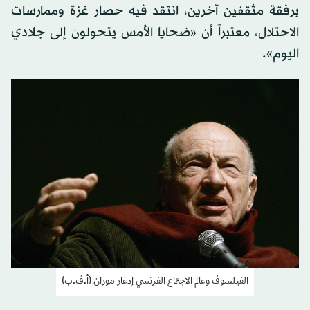
برفقة مثقفين آخرين، انتقد فيه حصار غزة وممارسات
الاحتلال، معتبراً أن «ضحايا الأمس يتحولون إلى جلادي
اليوم».
الفيلسوف وعالم الاجتماع الفرنسي إدغار موران (أ.ف.ب)