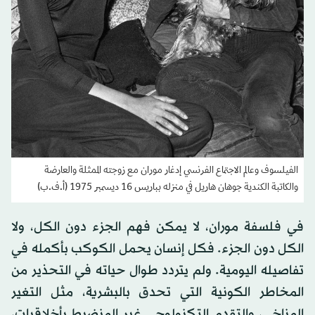
الفيلسوف وعالم الاجتماع الفرنسي إدغار موران مع زوجته الممثلة والعارضة
والكاتبة الكندية جوهان هاريل في منزله بباريس 16 ديسمبر 1975 (أ.ف.ب)
في فلسفة موران، لا يمكن فهم الجزء دون الكل، ولا
الكل دون الجزء. فكل إنسان يحمل الكوكب بأكمله في
تفاصيله اليومية. ولم يتردد طوال حياته في التحذير من
المخاطر الكونية التي تحدق بالبشرية، مثل التغير
المناخي، والتقدم التكنولوجي غير المنضبط بأخلاقيات،