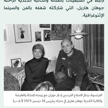
ارتبط في السبعينات بالفنانة والكاتبة الكندية الراحلة
جوهان هاريل، التي شاركته شغفه بالفن والسينما
الإثنوغرافية.
الفيلسوف وعالم الاجتماع الفرنسي إدغار موران مع زوجته الممثلة والعارضة
والكاتبة الكندية جوهان هاريل في منزله بباريس 16 ديسمبر 1975 (أ.ف.ب)