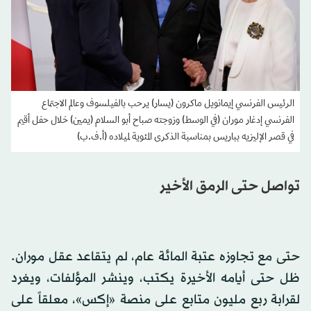
الرئيس الفرنسي إيمانويل ماكرون (يسار) يرحب بالفيلسوف وعالم الاجتماع
الفرنسي إدغار موران (في الوسط) وزوجته صباح أبو السلام (يمين) خلال حفل أقيم
في قصر الإليزيه بباريس بمناسبة الذكرى المئوية لميلاده (أ.ف.ب)
تواصل حتى الرمق الأخير
حتى مع تجاوزه عتبة المائة عام، لم يتقاعد عقل موران.
ظل حتى أيامه الأخيرة يكتب، وينشر المؤلفات، ويغرد
لقرابة ربع مليون متابع على منصة «إكس»، معلقاً على