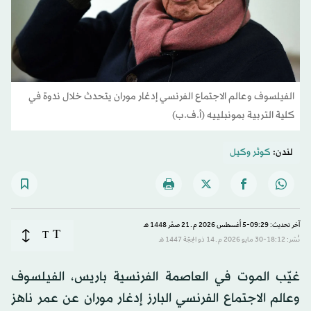
الفيلسوف وعالم الاجتماع الفرنسي إدغار موران يتحدث خلال ندوة في
كلية التربية بمونبلييه (أ.ف.ب)
لندن:
كوثر وكيل
آخر تحديث: 09:29-5 أغسطس 2026 م ـ 21 صفَر 1448 هـ
T
T
نُشر: 18:12-30 مايو 2026 م ـ 14 ذو الحِجّة 1447 هـ
غيّب الموت في العاصمة الفرنسية باريس، الفيلسوف
وعالم الاجتماع الفرنسي البارز إدغار موران عن عمر ناهز