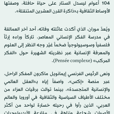
104 أعوام ليسدل الستار على حياة حافلة، وصفتها
الأوساط الثقافية بـ«ذاكرة القرن العشرين المتنقلة».
ويُعدّ موران، الذي أكدت عائلته وفاته، أحد آخر العمالقة
في مدرسة الفكر الإنساني المعاصر، تاركاً وراءه إرثاً
فلسفياً وسوسيولوجياً ضخماً غيّر وجه النظر إلى العلوم
والمعرفة الإنسانية عبر نظريته الشهيرة حول «الفكر
المركب» (Pensée complexe).
ونعى الرئيس الفرنسي إيمانويل ماكرون المفكر الراحل،
عبر منصة «إكس»، واصفاً إياه بـ«العقل العالمي
والإنسانية المتجسدة»، بينما توالت برقيات العزاء من
مختلف الأطياف السياسية والثقافية في أوروبا والعالم
العربي، الذين رأوا في رحيله خسارة لواحد من أكثر
الأصوات شجاعة ونزاهة في مقارعة الآيديولوجيات