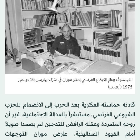
الفيلسوف وعالم الاجتماع الفرنسي إدغار موران في منزله بباريس 16 ديسمبر
1975 (أ.ف.ب)
قادته حماسته الفكرية بعد الحرب إلى الانضمام للحزب
الشيوعي الفرنسي، مستبشراً بالعدالة الاجتماعية، غير أن
روحه المتمردة وعقله الرافض للتدجين لم يصمدا طويلاً
أمام القيود الستالينية. عارض موران التوجهات