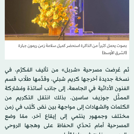
بصوت يحمل كثيراً من الذاكرة استحضر كميل سلامة زمن ريمون جبارة
(الشرق الأوسط)
ثم عُرِضت مسرحية «شربل» من تأليف المُكرَّم، في
نسخة جديدة أخرجها كريم شبلي، وقدَّمها طلّاب قسم
الفنون الأدائية في الجامعة، إلى جانب أساتذة ومُشاركة
الممثّل جوزيف ساسين. بذلك انتقل التكريم من
الكلمات والشهادات إلى مواجهة بين نصّ كُتِب في زمن
مختلف وجمهور ينتمي إلى إيقاع آخر، ممّا وضع
المسرحية أمام تحدّي الحفاظ على وهجها الروحي