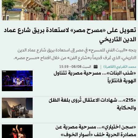
تعويل على «مسرح مصر» لاستعادة بريق شارع عماد
الدين التاريخي
يتجه «البيت الفني للمسرح» في مصر إلى استعادة بريق شارع عماد الدين
التاريخي، الذي عُرف قديماً بـ«شارع الفن» من خلال افتتاح «مسرح مصر».
محمد الكفراوي (القاهرة )
السبت 08/08 - 15:59
«شنب البنات»... مسرحية مصرية تتناول
الهوية فانتازياً
«215»... شهادات الاعتقال تُروَى بلغة الظلّ
والحكاية
«سجن اختياري»... مسرحية مصرية عن
مصادرة الحرية خلف «أسوار الخوف»