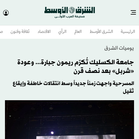
الرئيسية
الشرق الأوسط​
العالم
الرأي
الاقتصاد
ثقافة وفنون
صح
يوميات الشرق
جامعة الكسليك تُكرّم ريمون جبارة... وعودة
«شربل» بعد نصف قرن
المسرحية واجهت زمناً جديداً وسط انتقالات خاطفة وإيقاع
ثقيل