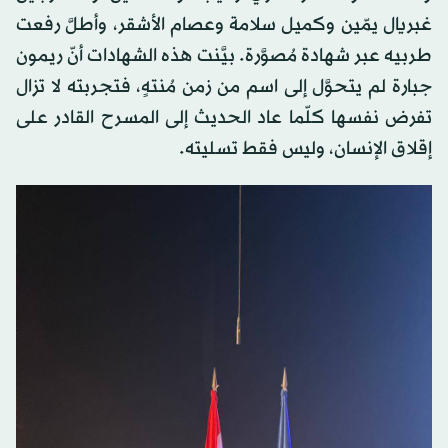
غبريال يمّين وكميل سلامة وعصام الأشقر، وأطلَّ رفعت
طربيه عبر شهادة مُصوَّرة. بيَّنت هذه الشهادات أنّ ريمون
جبارة لم يتحوَّل إلى اسم من زمن مُنتهٍ، فتجربته لا تزال
تفرض نفسها كلّما عاد الحديث إلى المسرح القادر على
إقلاق الإنسان، وليس فقط تسليته.