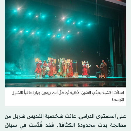
امتلأت الخشبة بطلّاب الفنون الأدائية فيما ظلّ اسم ريمون جبارة طاغياً (الشرق
الأوسط)
على المستوى الدرامي، عانت شخصية القديس شربل من
معالجة بدت محدودة الكثافة. فقد قُدِّمت في سياق