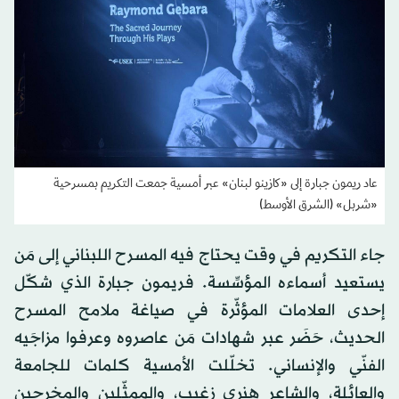
عاد ريمون جبارة إلى «كازينو لبنان» عبر أمسية جمعت التكريم بمسرحية
«شربل» (الشرق الأوسط)
جاء التكريم في وقت يحتاج فيه المسرح اللبناني إلى مَن
يستعيد أسماءه المؤسِّسة. فريمون جبارة الذي شكّل
إحدى العلامات المؤثّرة في صياغة ملامح المسرح
الحديث، حَضَر عبر شهادات مَن عاصروه وعرفوا مزاجَيه
الفنّي والإنساني. تخلّلت الأمسية كلمات للجامعة
والعائلة، والشاعر هنري زغيب، والممثّلين والمخرجين