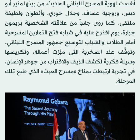
أسَّست لهوية المسرح اللبناني الحديث، من بينها منير أبو
دبس، وروجيه عساف، وجلال خوري، وأنطوان ولطيفة
ملتقى. كما روى جانباً من علاقته الشخصية بريمون
جبارة، يوم اقترح عليه في شبابه فتح التمارين المسرحية
أمام الطلّاب والشباب لتوسيع جمهور المسرح اللبناني.
وتوقَّف عند السخرية التي ميَّزت أعماله، وتكريسها
وسيلةً فكريةً لكشف الزيف والاقتراب من جوهر الإنسان،
في تجربة ارتبطت بمناخ «مسرح العبث» الذي طبع تلك
المرحلة.