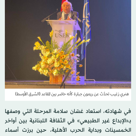
هنري زغيب تحدَّث عن ريمون جبارة كأنه حاضر بين المقاعد (الشرق الأوسط)
في شهادته، استعاد غسّان سلامة المرحلة التي وصفها
بـ«الإبداع غير الطبيعي» في الثقافة اللبنانية بين أواخر
الخمسينات وبداية الحرب الأهلية، حين برزت أسماء