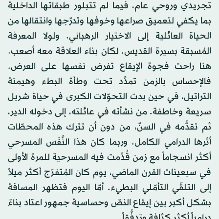
تجريدي وروحي عام، فيما لم تتبلور طبقاتها الداخلية
بما يكفي لتعميق صراعها وخوفها وتدرّجها وانتقالها من
الحياة العائلية إلى الاختيار الرهباني. ولولا المعرفة
المُسبقة بسيرة القديس، لكان بناء العلاقة معه أصعب.
هنا راحت فجوة الإيقاع تفرض نفسها على العرض.
فالإحساس بالزمن تمدَّد تحت وطأة البطء وهيمنة
التراتيل، في حين بدت التحوّلات الكبرى في حياة شربل
سريعة وخاطفة. من نشأته في عائلته، إلى دخوله الدير،
ثم تقدُّمه في السنّ، من دون أن تترك هذه المحطّات
أثرها الدرامي الكامل. وربما كان هذا النَّفَس المسرحي
أكثر انسجاماً مع زمن قُدِّمت فيه المسرحية للمرة الأولى
في سبعينات القرن الماضي، يوم كان المُتفرّج أكثر ميلاً
إلى التلقّي التأمّلي البطيء. أمّا اليوم فتظهر المسافة
بشكل أكبر بين إيقاع النصّ وحساسية جمهور اعتاد بناءً
درامياً أكثر كثافة وتدفُّقاً.