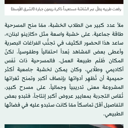
رفعت طربيه يطلّ عبر الشاشة مستعيداً ذاكرة ريمون جبارة (الشرق الأوسط)
ملأ عدد كبير من الطلاب الخشبة، ممّا منح المسرحية
طاقة جماعية. على خشبة واسعة مثل «كازينو لبنان»،
ساعد هذا الحضور الكثيف في تجنُّب الفراغات البصرية
وأعطى بعض المَشاهد بُعداً احتفالياً وطقوسياً. لكنّ
المكان ظَلَم طبيعة العمل. فالمسرحية ذات نَفَس
أكاديمي وطلّابي، وكان يمكن لخشبة جامعية أكثر
حميمية أن تُظهِر أدواتها بإنصاف أكبر وتمنح ثغراتها
المشروعة معنى تدريبياً وجمالياً. على مسرح كبير،
تُقاس التجربة بمعايير عروض أكبر إنتاجاً، فتبدو بعض
التفاصيل أقلّ تماسكاً ممّا كانت ستبدو عليه في فضائها
الطبيعي.