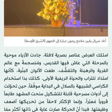
أعاد غبريال يمّين ملامح ريمون جبارة إلى الجمهور (الشرق الأوسط)
امتلك العرض عناصر بصرية لافتة. جاءت الأزياء موحية
بالمرحلة التي عاش فيها القديس، ومُنسجمةً مع عالم
القرية والرهبنة والتقشُّف. طغت الألوان البنّية، كأنها
امتداد للتراب والحياة الريفية الأولى. كذلك بدا استخدام
الكراسي الشبيهة بالسلال في البداية موفّقاً، حين تحوَّلت
إلى أدوات مسرحية قابلة للتشكيل منحت المشهد طابعاً
قروياً مُعبّراً. وإنما الإكثار لاحقاً من تحريكها أضعف
وظيفتها، فبدا أنّ الحركة صارت غاية في ذاتها أكثر ممّا