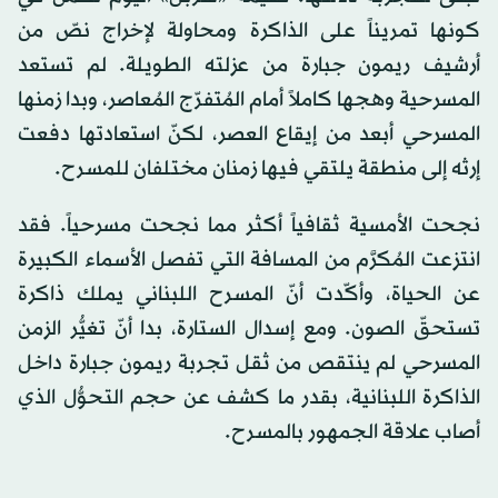
كونها تمريناً على الذاكرة ومحاولة لإخراج نصّ من
أرشيف ريمون جبارة من عزلته الطويلة. لم تستعد
المسرحية وهجها كاملاً أمام المُتفرّج المُعاصر، وبدا زمنها
المسرحي أبعد من إيقاع العصر، لكنّ استعادتها دفعت
إرثه إلى منطقة يلتقي فيها زمنان مختلفان للمسرح.
نجحت الأمسية ثقافياً أكثر مما نجحت مسرحياً. فقد
انتزعت المُكرَّم من المسافة التي تفصل الأسماء الكبيرة
عن الحياة، وأكّدت أنّ المسرح اللبناني يملك ذاكرة
تستحقّ الصون. ومع إسدال الستارة، بدا أنّ تغيُّر الزمن
المسرحي لم ينتقص من ثقل تجربة ريمون جبارة داخل
الذاكرة اللبنانية، بقدر ما كشف عن حجم التحوُّل الذي
أصاب علاقة الجمهور بالمسرح.