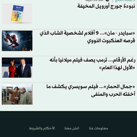
د. مبارك الخالدي
منذ 38 دقيقة
نبوءة جورج أورويل المخيفة
«سبايدر - مان»... 9 أفلام لشخصية الشاب الذي
قرصه العنكبوت النووي
رغم الأرقام... ترمب يصف فيلم ميلانيا بأنه
«الأول لهذا العام»
«جمال الحمار»... فيلم سويسري يكشف ما
أخفته الحرب والمنفى
معلومات عنا
اعلن معنا
الأحكام والشروط