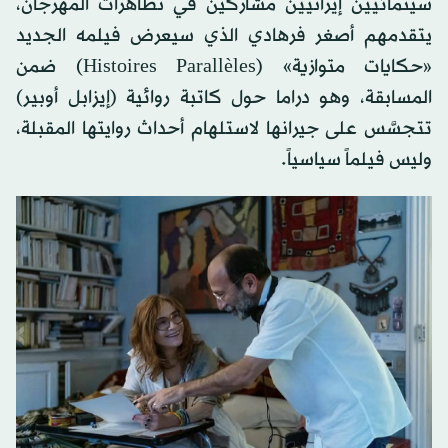
سينمائيين إيرانيين مشاركين في تظاهرات المهرجان،
يتقدمهم أصغر فرهادي الذي سيعرض فيلمه الجديد
«حكايات متوازية» (Histoires Parallèles) ضمن
المسابقة، وهو دراما حول كاتبة روائية (إيزابل أوبير)
تتجسَّس على جيرانها لاستلهام أحداث روايتها المقبلة،
وليس فيلماً سياسياً.