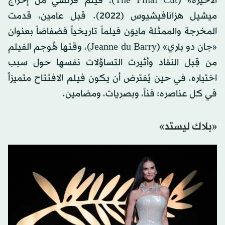
الأخيرة» (The Final Cut)، فيلم فرنسي من إخراج
ميشيل هزانافيشيوس (2022). قبل عامين، قدمت
المخرجة والممثلة مايوَن فيلماً تاريخياً فضفاضاً بعنوان
«جان دو باري» (Jeanne du Barry)، وقتها هُوجم الفيلم
من قِبل النقاد وأثيرت التساؤلات نفسها حول سبب
اختياره، في حين يُفترض أن يكون فيلم الافتتاح متميزاً
في كل عناصره: فناً، وبصريات، ومضامين.
«بلاك ليستد»