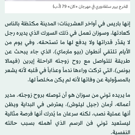
المخرج بيير سلفادوري في مهرجان «كان» 79 (أ.ب)
إنها باريس في أواخر العشرينات؛ المدينة مكتظة بالناس
كعادتها، وسوزان تعمل في ذلك السيرك الذي يديره رجل
لا يقدِّر قدراتها ولا يدفع لها ما تستحقه. وفي يوم من
الأيام تلتقي أنطوان (بيو مارماي)، الذي جاء يبحث عن
طريقة للتواصل مع روح زوجته الراحلة إيرين (فيمالا
بونس)، التي تركت وراءها ندماً وعذاباً في قلبه لأنه يشعر
بالمسؤولية عن وفاتها لأنه لم يكن مخلصاً لها.
ما يريده توني من سوزان هو أن توصله بروح زوجته. مدير
أعماله، أرمان (جيل ليلوش)، يعترض في البداية ويظن
أنها عملية نصب، لكنه سرعان ما يُدرك أنها فرصة مثالية
ليستعيد توني فن الرسم الذي أهمله بسبب حالته
النفسية.