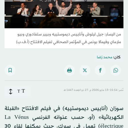
من اليسار: جيل ليلوش وأناييس ديموستييه وبيير سلفادوري وبيو
مارماي وفيمالا بونس في المؤتمر الصحافي لفيلم الافتتاح (أ.ف.ب)
كان:
محمد رُضا
T
نُشر: 15:54-13 مايو 2026 م ـ 27 ذو القِعدة 1447 هـ
T
سوزان (أناييس ديموستييه) في فيلم الافتتاح «القبلة
الكهربائية» (أو، حسب عنوانه الفرنسي La Vénus
électrique) تعمل في سيرك، حيث يمكنها لقاء 30