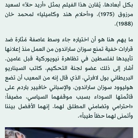
بكل أبعادها. يُقارن هذا الفيلم بمثل «أريد حلاً» لسعيد
مرزوق (1975)، و«أحلام هند وكاميليا» لمحمد خان
(1988).
ما يهم هنا هو أن اختياره جاء وسط عاصفة مُثارة ضد
قرارات خفية تمنع سوزان ساراندون من العمل منذ إعلانها
تأييدها لفلسطين في تظاهرة نيويوركية قبل عامين.
أشار إلى ذلك عضو لجنة التحكيم، كاتب السيناريو
البريطاني بول لافرتي، الذي قال إنه من المعيب أن تضع
هوليوود سوزان ساراندون، والإسباني خافيير باردم على
قائمتها السوداء بسبب موقفهما السياسي، مضيفاً:
«احترامي وتضامني المطلق لهما. إنهما الأفضل بيننا
وأتمنى لهما حظاً طيباً».