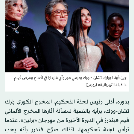
جين فوندا وبارك تشان - ووك وديمي مور وآي هايدارا في افتتاح وعرض فيلم
«القبلة الكهربائية» (رويترز)
بدوره، أدلى رئيس لجنة التحكيم، المخرج الكوري بارك
تشان-ووك، برأيه بالنسبة لمسألة أثارها المخرج الألماني
فيم فيندرز في الدورة الأخيرة من مهرجان «برلين»، عندما
ترأس لجنة تحكيمها. آنذاك صرَّح فندرز بأنه يجب