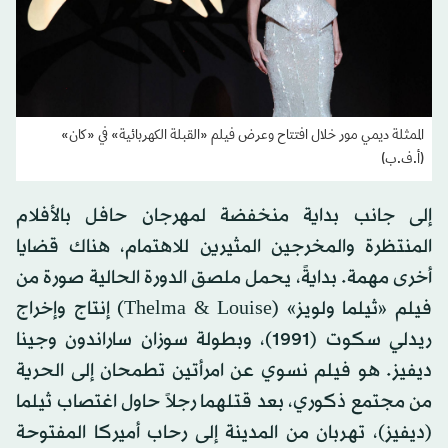
الممثلة ديمي مور خلال افتتاح وعرض فيلم «القبلة الكهربائية» في «كان»
(أ.ف.ب)
إلى جانب بداية منخفضة لمهرجان حافل بالأفلام
المنتظرة والمخرجين المثيرين للاهتمام، هناك قضايا
أخرى مهمة. بدايةً، يحمل ملصق الدورة الحالية صورة من
فيلم «ثيلما ولويز» (Thelma & Louise) إنتاج وإخراج
ريدلي سكوت (1991)، وبطولة سوزان ساراندون وجينا
ديفيز. هو فيلم نسوي عن امرأتين تطمحان إلى الحرية
من مجتمع ذكوري، بعد قتلهما رجلاً حاول اغتصاب ثيلما
(ديفيز)، تهربان من المدينة إلى رحاب أميركا المفتوحة