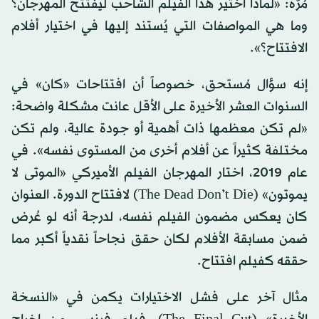
مُرَّة: «لماذا اختير هذا الفيلم الشاحب ليفتتح المهرجان؟
وما هي المواصفات التي يُستند إليها في اختيار أفلام
الافتتاح؟».
إنه سؤال مُستحق، خصوصاً أن افتتاحات «كان» في
السنوات العشر الأخيرة على الأقل عانت مشكلة واضحة:
«لم تكن معظمها ذات أهمية أو جودة عالية، ولم تكن
مختلفة كثيراً عن أفلام أخرى من المستوى نفسه». في
عام 2019، اختار المهرجان الفيلم الأميركي «الموتى لا
يموتون» (The Dead Don’t Die) لافتتاح الدورة. العنوان
كان يعكس مضمون الفيلم نفسه، لدرجة أنه لو عُرض
ضمن مسابقة الأفلام لكان حقق نجاحاً نقدياً أكبر مما
حققه كفيلم افتتاح.
مثال آخر على فشل الاختيارات يكمن في «النسخة