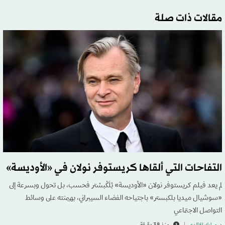
مقالات ذات صلة
التفاحات التي ألقاها كريستوفر نولان في «الأوديسة»
لم يعد فيلم كريستوفر نولان «الأوديسة» بْلَكْبسْتر فحسب، بل تحول وبسرعة إلى
«سوشيال ميديا بلكبستر» باجتياحه الفضاء السيبراني، بهيمنته على وسائط
التواصل الاجتماعي