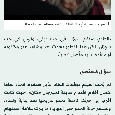
أناييس ديموستييه في «القبلة الكهربائية» (Les Films Pelléas)
بالطبع، ستقع سوزان في حب توني، وتوني في حب
سوزان، لكن هذا التطور يحدث بعد مشاهد غير مكتوبة
أو منفّذة بسرد مُتَّصل فعلياً.
سؤال مُستحق
لم يُخب الفيلم توقعات النقاد الذين سبقوه، فجاء تماماً
كحال أفلام افتتاح سابقة لمهرجان «كان»، حيث كانت
أقرب إلى حركة لامعة تخبو تدريجياً بعد بداية واعدة،
وتستمر حالة الخبو حتى النهاية؛ ما يترك علامة استفهام