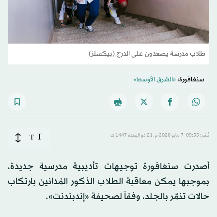
طلاب مدرسة يصعدون على الدرج (بيكسلز)
سنغافورة:
«الشرق الأوسط»
T
نُشر: 09:55-7 مايو 2026 م ـ 21 ذو القِعدة 1447 هـ
T
أصدرت سنغافورة توجيهات تأديبية مدرسية جديدة،
بموجبها يمكن معاقبة الطلاب الذكور المُدانين بارتكاب
حالات تنمّر بالجلد، وفقاً لصحيفة «إندبندنت».