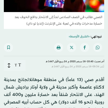
الصبي طالب في الصف السادس لجأ إلى الانتحار بدافع الخوف بعد
خسارة مدخرات والده في لعبة على الإنترنت (إنديا تو داي)
نيودلهي:
«الشرق الأوسط»
آخر تحديث: 10:40-16 سبتمبر 2025 م ـ 24 ربيع الأول 1447 هـ
T
T
نُشر: 09:34-16 سبتمبر 2025 م ـ 24 ربيع الأول 1447 هـ
أقدم صبي (13 عاماً) في منطقة موهانلالجانج بمدينة
لاكناو عاصمة وأكبر مدينة في ولاية أوتار براديش شمال
الهند، على الانتحار شنقاً بعد خسارة مليون و400 ألف
روبية (نحو 16 ألف دولار) هي كل حساب أبيه المصرفي