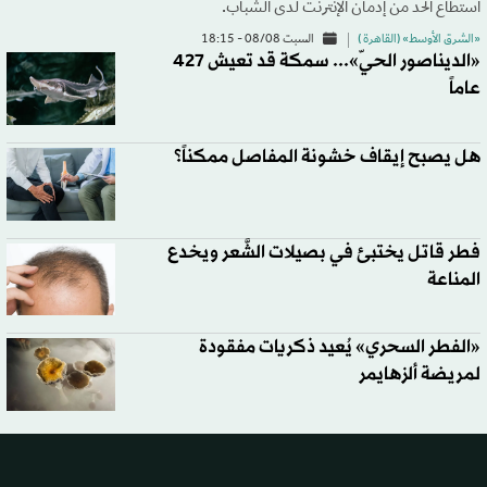
استطاع الحد من إدمان الإنترنت لدى الشباب.
«الشرق الأوسط» (القاهرة )
السبت 08/08 - 18:15
«الديناصور الحيّ»... سمكة قد تعيش 427
عاماً
هل يصبح إيقاف خشونة المفاصل ممكناً؟
فطر قاتل يختبئ في بصيلات الشَّعر ويخدع
المناعة
«الفطر السحري» يُعيد ذكريات مفقودة
لمريضة ألزهايمر