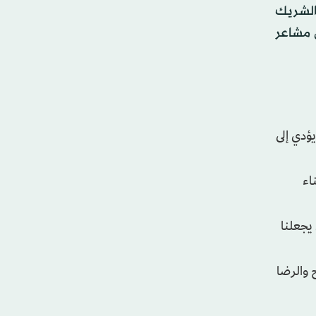
 الشريك
ل مشاعر
يؤدي إلى
اء
 يجعلنا
 والرضا