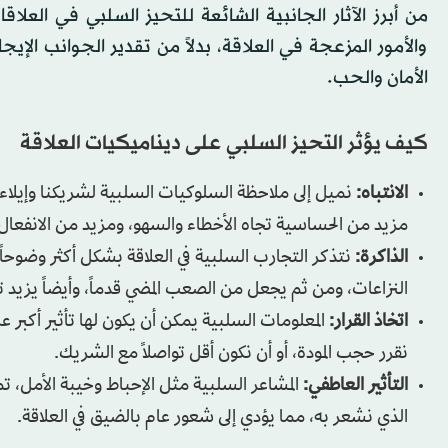
من أبرز الآثار الجانبية الشائعة للتحيز السلبي في الع
والأمور المزعجة في العلاقة، بدلاً من تقدير الجوانب ال
الأمان والحب.
كيف يؤثر التحيز السلبي على ديناميكيات العلاقة
الانتباه:
نميل إلى ملاحظة السلوكيات السلبية لشريكنا وإيلاء مزي
مزيد من الحساسية تجاه الأخطاء والسهو، ومزيد من الانفعال، 
الذاكرة:
نتذكر التجارب السلبية في العلاقة بشكل أكثر وضوحاً ول
النزاعات، ومن ثم يجعل من الصعب المضي قدماً، وأيضاً يزيد تآ
اتخاذ القرار:
المعلومات السلبية يمكن أن يكون لها تأثير أكبر عل
نقرر حجب المودة، أو أن نكون أقل تواصلاً مع الشريك.
التأثير العاطفي:
المشاعر السلبية مثل الإحباط وخيبة الأمل، ت
الذي نشعر به، مما يؤدي إلى شعور عام بالضيق في العلاقة.