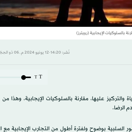
نة بالسلوكيات الإيجابية (رويترز)
نُشر: 14:20-12 يونيو 2024 م ـ 06 ذو الحِجّة 1445 هـ
T
T
 والتركيز عليها، مقارنة بالسلوكيات الإيجابية، وهذا من 
م الرضا.
مور السلبية بوضوح ولفترة أطول من التجارب الإيجابية مع 