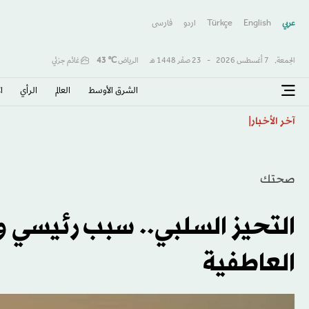
عربي
English
Türkçe
اردو
فارسى
الجمعة,
7 أغسطس 2026
-
23 صفَر 1448 هـ
الرياض
℃
43
غائم جزئي
الشرق الأوسط​
العالم
الرأي
ا
«إجازة فن»... 22 فناناً يروّجون للغردقة بالريشة
آخر الأخبار
صحتك
التحيز السلبي.. سبب رئيسي ور
العاطفية