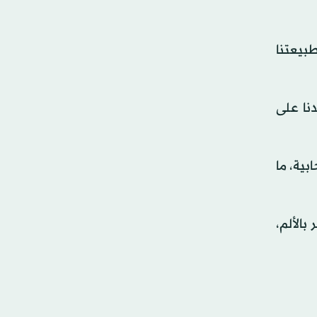
طبيعتنا
نا على
بية، ما
بالألم،