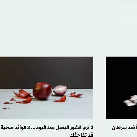
ً ضد سرطان
لا ترمِ قشور البصل بعد اليوم... 3 فوائد صحية
قد تفاجئك