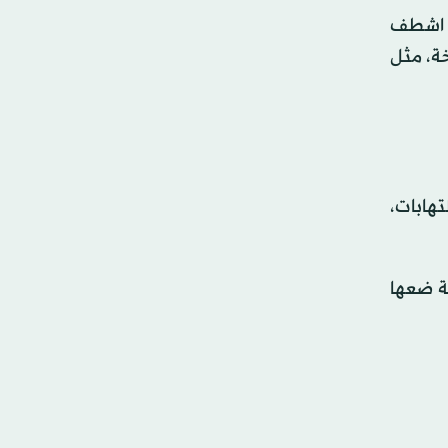
. اشطف
لشيخوخة، مثل
تهابات،
ة ضعها