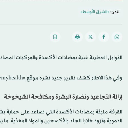
لندن:
«الشرق الأوسط»
التوابل العطرية غنية بمضادات الأكسدة والمركبات المضادة 
وفي هذا الاطار كشف تقرير جديد نشره موقع «onlymyhealth» الطبي المتخصص الفوائد الصحية والجمالية للقرفة:
إزالة التجاعيد ونضارة البشرة ومكافحة الشيخوخة
القرفة مليئة بمضادات الأكسدة التي تساعد على حماية بشرت
الدموية وتزود خلايا الجلد بالأكسجين والمواد المغذية، م