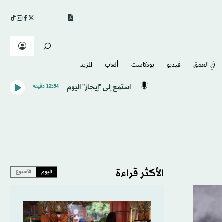
في العمق
فيديو
بودكاست
ألعاب
المزيد
استمع إلى "إيجاز" اليوم
12:34 دقيقه
الأكثر قراءة
اليوم
الأسبوع