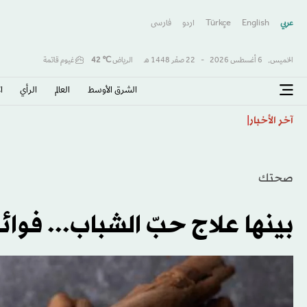
عربي
English
Türkçe
اردو
فارسى
الخميس,
6 أغسطس 2026
-
22 صفَر 1448 هـ
الرياض
℃
42
غيوم قاتمة
الشرق الأوسط​
العالم
الرأي
ا
نموذج الذكاء الاصطناعي من «ميتا» يخترق شركة أخرى أثنا
آخر الأخبار
صحتك
بينها علاج حبّ الشباب... فوا