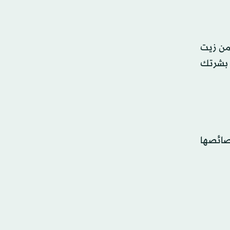
من زيت
ا بشرتك
صائصها