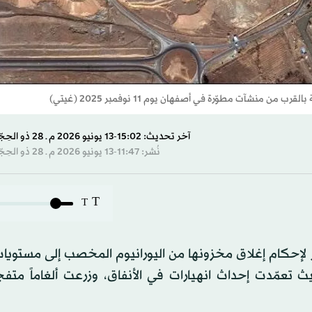
شآت مطوّرة في أصفهان يوم 11 نوفمبر 2025 (غيتي)
آخر تحديث: 15:02-13 يونيو 2026 م ـ 28 ذو الحِجّة 1447 هـ
نُشر: 11:47-13 يونيو 2026 م ـ 28 ذو الحِجّة 1447 هـ
T
T
 لإحكام إغلاق مخزونها من اليورانيوم المخصب إلى مستويات
 تعمّدت إحداث انهيارات في الأنفاق، وزرعت ألغاماً متفج