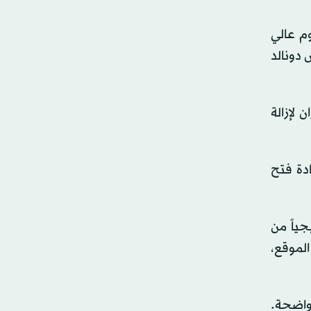
يوم عالي
دونالد
 لإزالة
ادة فتح
جياً من
الموقع،
 واضحة.