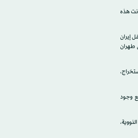
ارة الوطنية للأمن النووي بين عامي 2017 و2021: «إذا كانت هذه
ل إيران
 طهران
ستخراج،
ع وجود
نووية،