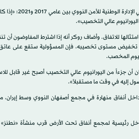
وقال سكوت روكر، الذي ترأّس مكتب إزالة المواد النووية في الإد
اليورانيوم عالي التخصيب».
متثالها للاتفاق. وأضاف روكر أنه إذا اشترط المفاوضون أن تنق
أو تخفيض مستوى تخصيبه، فإن المسؤولية ستقع على عاتق
انيوم المخصب.
ان أن جزءاً من اليورانيوم عالي التخصيب أصبح غير قابل للا
ول إليه في وقت ما مستقبلاً».
اخل أنفاق منهارة في مجمع أصفهان النووي وسط إيران، م
ل رئيسية لمجمع أنفاق تحت الأرض قرب منشأة «نطنز» ال