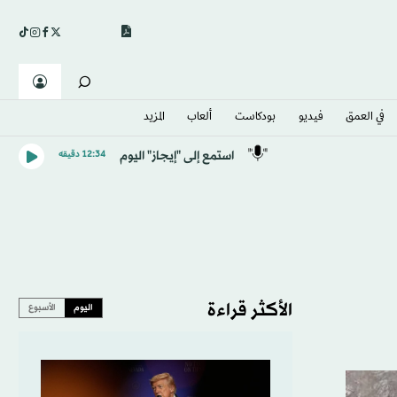
في العمق
فيديو
بودكاست
ألعاب
المزيد
استمع إلى "إيجاز" اليوم
12:34 دقيقه
الأكثر قراءة
اليوم
الأسبوع