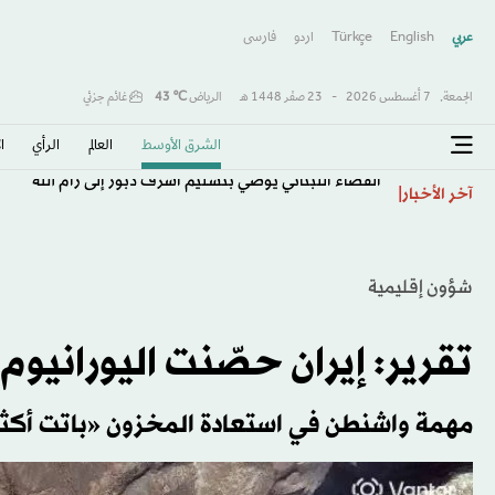
عربي
English
Türkçe
اردو
فارسى
الجمعة,
7 أغسطس 2026
-
23 صفَر 1448 هـ
الرياض
℃
43
غائم جزئي
الشرق الأوسط​
العالم
الرأي
ا
القضاء اللبناني يوصي بتسليم أشرف دبور إلى رام الله
آخر الأخبار
شؤون إقليمية
تقرير: إيران حصّنت اليورانيوم
مهمة واشنطن في استعادة المخزون «باتت أكث