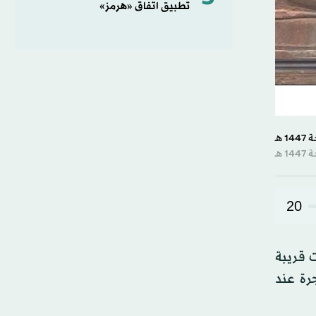
تطبيق اتفاق «هرمز»
20
 قريبة
رة عند