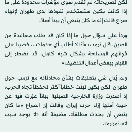
لكن تصريحاته لم تُقدم سوى مؤشرات محدودة على ما
إذا كانت بكين ستستخدم نفوذها لدى طهران لإنهاء
صراع قالت إنه ما كان ينبغي أن يبدأ أصلاً.
ورداً على سؤال حول ما إذا كان قد طلب مساعدة من
الصين، قال ترمب: «أنا لا أطلب أي خدمات... قضينا على
قواتهم المسلحة بشكل شبه كامل. قد نضطر إلى
القيام ببعض أعمال التنظيف».
ولم يُدلِ شي بتعليقات بشأن محادثاته مع ترمب حول
طهران، لكن بكين تبنّت خطاباً أكثر تحفظاً تجاه الحرب،
إذ أصدرت وزارة الخارجية الصينية بياناً عبّرت فيه عن
خيبة أملها إزاء حرب إيران، وقالت إن الصراع «ما كان
ينبغي أن يحدث مطلقاً»، مضيفة أنه «لا يوجد سبب
لاستمراره».