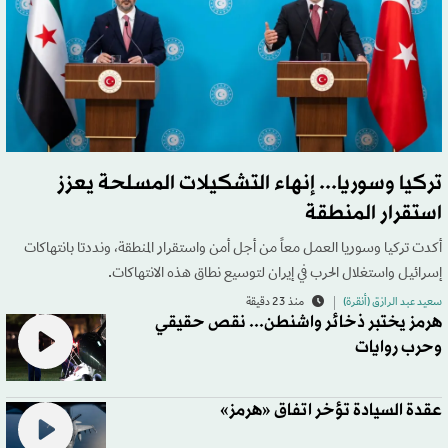
تركيا وسوريا... إنهاء التشكيلات المسلحة يعزز
استقرار المنطقة
أكدت تركيا وسوريا العمل معاً من أجل أمن واستقرار المنطقة، ونددتا بانتهاكات
إسرائيل واستغلال الحرب في إيران لتوسيع نطاق هذه الانتهاكات.
سعيد عبد الرازق (أنقرة)
منذ 23 دقيقة
هرمز يختبر ذخائر واشنطن... نقص حقيقي
وحرب روايات
عقدة السيادة تؤخر اتفاق «هرمز»