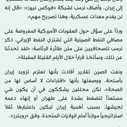
إلى إيران. وأضاف ترمب لشبكة «فوكس نيوز»: «قال إنه
لن يقدم معدات عسكرية، وهذا تصريح مهم».
وردّاً على سؤال حول العقوبات الأميركية المفروضة على
مصافي النفط الصينية التي تشتري النفط الإيراني، ذكر
ترمب للصحافيين على متن طائرة الرئاسة: «لقد تحدثنا
عن ذلك، وسأتخذ قراراً خلال الأيام القليلة المقبلة».
ونفت الصين تقارير أفادت بأنها تعتزم تزويد إيران
بأسلحة، ووصفتها بأنها «افتراءات لا أساس لها من
الصحة»، لكن محللين يشككون في أن يكون شي
مستعدّاً للضغط بشدة على طهران أو إنهاء دعمه
لجيشها، بسبب أهمية إيران لبكين باعتبارها ثقلاً
استراتيجياً موازناً أمام الولايات المتحدة، وفق «رويترز».