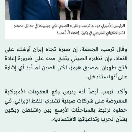
الرئيس الأميركي دونالد ترمب ونظيره الصيني شي جينبينغ في حدائق مجمع
تشونغنانهاي التاريخي في بكين الجمعة (أ.ف.ب)
وقال ترمب، الجمعة، إن صبره تجاه إيران أوشك على
النفاد، وإن نظيره الصيني يتفق معه على ضرورة إعادة
فتح ​طهران لمضيق هرمز، لكن الصين لم تُبدِ أي إشارة
على أنها ستتدخل.
وأكد ترمب أيضاً أنه يدرس رفع العقوبات الأميركية
المفروضة على شركات صينية تشتري النفط الإيراني، في
خطوة ترتبط بالمباحثات الأوسع بين واشنطن وبكين
بشأن الحرب وتداعياتها الاقتصادية.