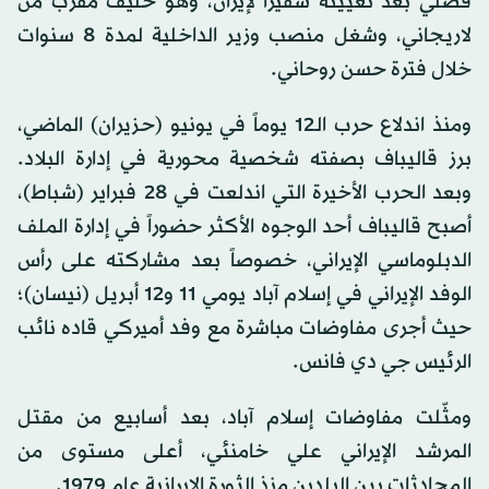
فضلي بعد تعيينه سفيراً لإيران، وهو حليف مقرب من
لاريجاني، وشغل منصب وزير الداخلية لمدة 8 سنوات
خلال فترة حسن روحاني.
ومنذ اندلاع حرب الـ12 يوماً في يونيو (حزيران) الماضي،
برز قاليباف بصفته شخصية محورية في إدارة البلاد.
وبعد الحرب الأخيرة التي اندلعت في 28 فبراير (شباط)،
أصبح قاليباف أحد الوجوه الأكثر حضوراً في إدارة الملف
الدبلوماسي الإيراني، خصوصاً بعد مشاركته على رأس
الوفد الإيراني في إسلام آباد يومي 11 و12 أبريل (نيسان)؛
حيث أجرى مفاوضات مباشرة مع وفد أميركي قاده نائب
الرئيس جي دي فانس.
ومثّلت مفاوضات إسلام آباد، بعد أسابيع من مقتل
المرشد الإيراني علي خامنئي، أعلى مستوى من
المحادثات بين البلدين منذ الثورة الإيرانية عام 1979.