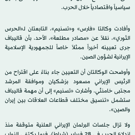
سياسياً واقتصادياً خلال الحرب.
وأفادت وكالتا «فارس» و«تسنيم»، التابعتان لـ«الحرس
الثوري»، نقلاً عن «مصادر مطلعة»، الأحد، بأن قاليباف
جرى تعيينه أخيراً ممثلاً خاصاً للجمهورية الإسلامية
الإيرانية لشؤون الصين.
وأوضحت الوكالتان أن التعيين جاء بناءً على اقتراح من
الرئيس الإيراني مسعود بزشكيان وموافقة المرشد
مجتبى خامنئي. وأشارت «تسنيم» إلى أن مهمة قاليباف
ستشمل «تنسيق مختلف قطاعات العلاقات بين إيران
والصين».
ولا تزال جلسات البرلمان الإيراني العلنية متوقفة منذ
اندلاع الحرب في 28 فبراير (شباط)، فيما يكتفي النواب