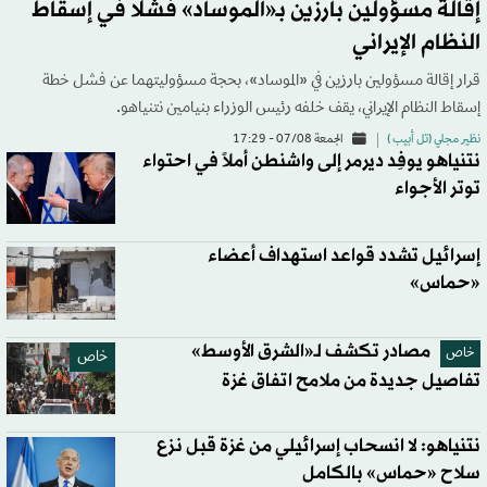
إقالة مسؤولين بارزين بـ«الموساد» فشلا في إسقاط
النظام الإيراني
قرار إقالة مسؤولين بارزين في «الموساد»، بحجة مسؤوليتهما عن فشل خطة
إسقاط النظام الإيراني، يقف خلفه رئيس الوزراء بنيامين نتنياهو.
نظير مجلي (تل أبيب )
الجمعة 07/08 - 17:29
نتنياهو يوفِد ديرمر إلى واشنطن أملاً في احتواء
توتر الأجواء
إسرائيل تشدد قواعد استهداف أعضاء
«حماس»
مصادر تكشف لـ«الشرق الأوسط»
خاص
خاص
تفاصيل جديدة من ملامح اتفاق غزة
نتنياهو: لا انسحاب إسرائيلي من غزة قبل نزع
سلاح «حماس» بالكامل