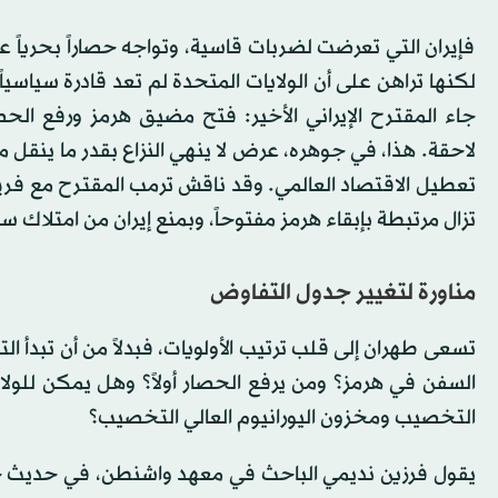
فإيران التي تعرضت لضربات قاسية، وتواجه حصاراً بحرياً ع
لكنها تراهن على أن الولايات المتحدة لم تعد قادرة سياسيا
جاء المقترح الإيراني الأخير: فتح مضيق هرمز ورفع الحصا
لاحقة. هذا، في جوهره، عرض لا ينهي النزاع بقدر ما ينقل م
تعطيل الاقتصاد العالمي. وقد ناقش ترمب المقترح مع فري
تزال مرتبطة بإبقاء هرمز مفتوحاً، وبمنع إيران من امتلاك س
مناورة لتغيير جدول التفاوض
تسعى طهران إلى قلب ترتيب الأولويات، فبدلاً من أن تبدأ ال
السفن في هرمز؟ ومن يرفع الحصار أولاً؟ وهل يمكن للولاي
التخصيب ومخزون اليورانيوم العالي التخصيب؟
يقول فرزين نديمي الباحث في معهد واشنطن، في حديث خاص