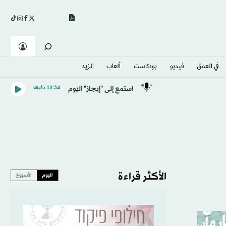
في العمق
فيديو
بودكاست
ألعاب
المزيد
استمع إلى "إيجاز" اليوم
12:34 دقيقه
الأكثر قراءة
اليوم
الأسبوع