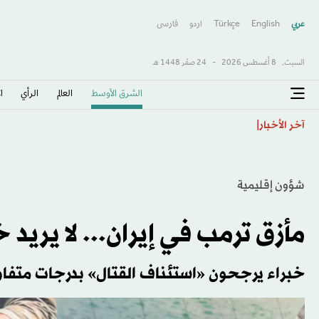
عربي
English
Türkçe
اردو
فارسى
السبت,
8 أغسطس 2026
-
24 صفَر 1448 هـ
الشرق الأوسط​
العالم
الرأي
ا
مصادر لـ«الشرق الأوسط»: بارزاني نقل رسائل بين الزيدي وا
آخر الأخبار
شؤون إقليمية
مأزق ترمب في إيران... لا يريد 
خبراء يرجحون «استئناف القتال» بدرجات متفاو