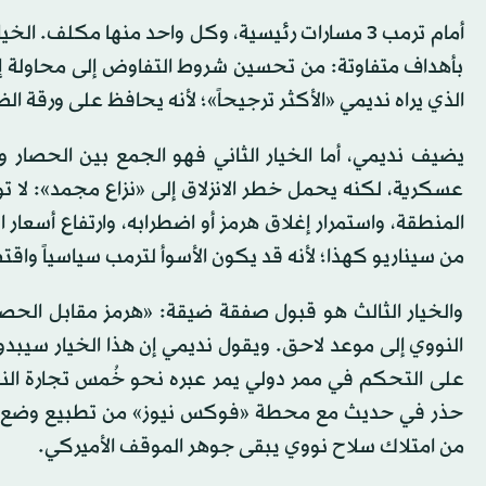
أمام ترمب 3 مسارات رئيسية، وكل واحد منها مكلف. 
بأهداف متفاوتة: من تحسين شروط التفاوض إلى محاولة إض
الذي يراه نديمي «الأكثر ترجيحاً»؛ لأنه يحافظ على ورقة الض
يضيف نديمي، أما الخيار الثاني فهو الجمع بين الحصار وو
عسكرية، لكنه يحمل خطر الانزلاق إلى «نزاع مجمد»: لا تو
المنطقة، واستمرار إغلاق هرمز أو اضطرابه، وارتفاع أسع
من سيناريو كهذا؛ لأنه قد يكون الأسوأ لترمب سياسياً واقت
والخيار الثالث هو قبول صفقة ضيقة: «هرمز مقابل الحصا
النووي إلى موعد لاحق. ويقول نديمي إن هذا الخيار سيبد
على التحكم في ممر دولي يمر عبره نحو خُمس تجارة النفط و
حذر في حديث مع محطة «فوكس نيوز» من تطبيع وضع تقرر 
من امتلاك سلاح نووي يبقى جوهر الموقف الأميركي.