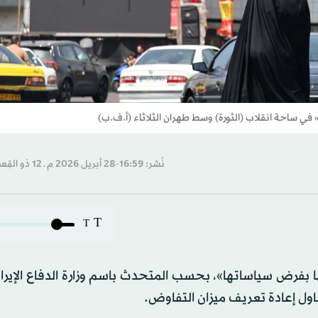
» في ساحة انقلاب (الثورة) وسط طهران الثلاثاء (أ.ف.ب)
نُشر: 16:59-28 أبريل 2026 م ـ 12 ذو القِعدة 1447 هـ
T
T
فرض سياساتها»، بحسب المتحدث باسم وزارة الدفاع الإيراني
ول إعادة تعريف ميزان التفاوض.