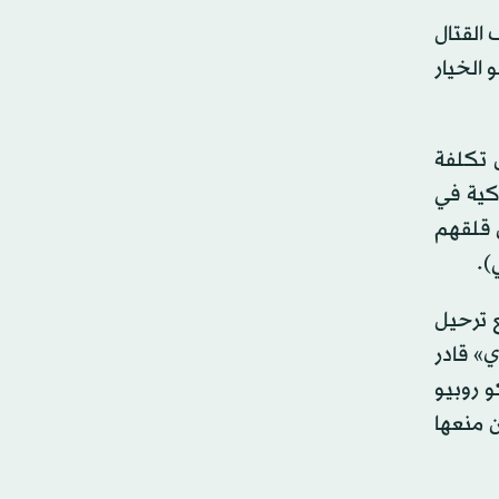
ف القتال
الخيار
ل تكلفة
ركية في
ن قلقهم
).
 ترحيل
ي» قادر
و روبيو
 منعها