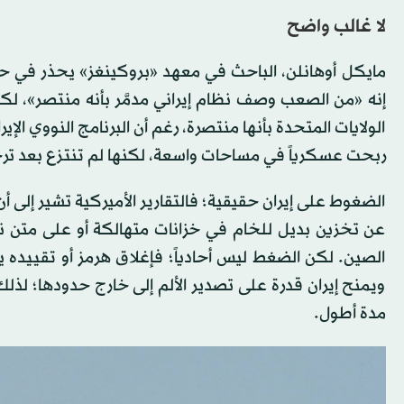
لا غالب واضح
مايكل أوهانلن، الباحث في معهد «بروكينغز» يحذر في ح
إنه «من الصعب وصف نظام إيراني مدمَّر بأنه منتصر»، ل
الولايات المتحدة بأنها منتصرة، رغم أن البرنامج النووي الإ
ربحت عسكرياً في مساحات واسعة، لكنها لم تنتزع بعد ترج
الضغوط على إيران حقيقية؛ فالتقارير الأميركية تشير إلى 
عن تخزين بديل للخام في خزانات متهالكة أو على متن ن
الصين. لكن الضغط ليس أحادياً؛ فإغلاق هرمز أو تقييده
ويمنح إيران قدرة على تصدير الألم إلى خارج حدودها؛ لذل
مدة أطول.