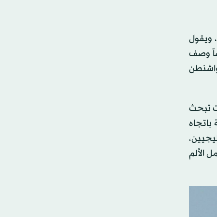
 ويقول
اً وصف
 واشنطن
تت تبحث
باتجاه
يجيين،
ل الألم