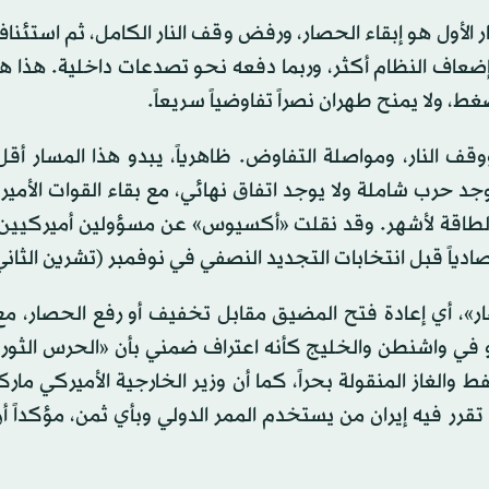
الخيار الأول هو إبقاء الحصار، ورفض وقف النار الكامل، ثم استئنا
عاف النظام أكثر، وربما دفعه نحو تصدعات داخلية. هذا هو 
غط، ولا يمنح طهران نصراً تفاوضياً سريعاً.
قف النار، ومواصلة التفاوض. ظاهرياً، يبدو هذا المسار أق
جد حرب شاملة ولا يوجد اتفاق نهائي، مع بقاء القوات الأمي
ار الطاقة لأشهر. وقد نقلت «أكسيوس» عن مسؤولين أميركيي
صادياً قبل انتخابات التجديد النصفي في نوفمبر (تشرين الثاني
ر»، أي إعادة فتح المضيق مقابل تخفيف أو رفع الحصار، مع
و في واشنطن والخليج كأنه اعتراف ضمني بأن «الحرس الثور
الغاز المنقولة بحراً، كما أن وزير الخارجية الأميركي مارك
فيه إيران من يستخدم الممر الدولي وبأي ثمن، مؤكداً أن