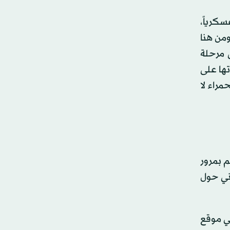
سكرياً،
ومن هنا
ى مرحلة
تها على
مراء لا
م بمرور
اني حول
ي موقع