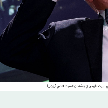
 البيت الأبيض في واشنطن السبت الماضي (رويترز)