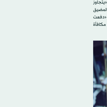
«يتجاوز
المضيق
ا «دفعت
مكافأة