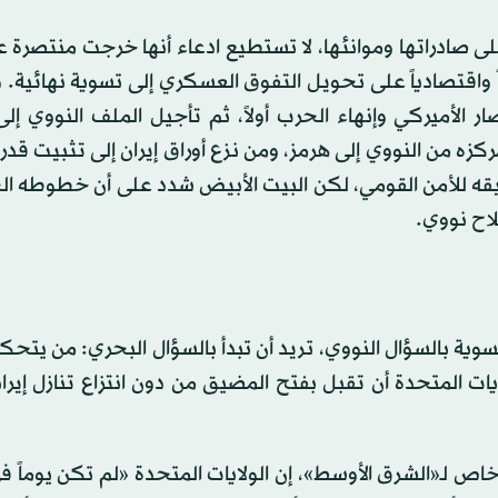
لى صادراتها وموانئها، لا تستطيع ادعاء أنها خرجت منتصرة ع
ً واقتصادياً على تحويل التفوق العسكري إلى تسوية نهائية. 
ر الأميركي وإنهاء الحرب أولاً، ثم تأجيل الملف النووي إل
ركزه من النووي إلى هرمز، ومن نزع أوراق إيران إلى تثبيت قدر
قه للأمن القومي، لكن البيت الأبيض شدد على أن خطوطه الح
لاح نووي.
تسوية بالسؤال النووي، تريد أن تبدأ بالسؤال البحري: من يتحك
ات المتحدة أن تقبل بفتح المضيق من دون انتزاع تنازل إير
 لـ«الشرق الأوسط»، إن الولايات المتحدة «لم تكن يوماً ف