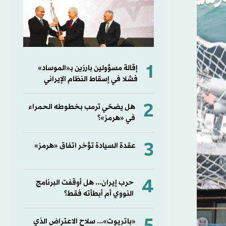
1
إقالة مسؤولين بارزين بـ«الموساد»
فشلا في إسقاط النظام الإيراني
2
هل يضحّي ترمب بخطوطه الحمراء
في «هرمز»؟
3
عقدة السيادة تؤخر اتفاق «هرمز»
4
حرب إيران... هل أوقفت البرنامج
النووي أم أبطأته فقط؟
«باتريوت»... سلاح الاعتراض الذي