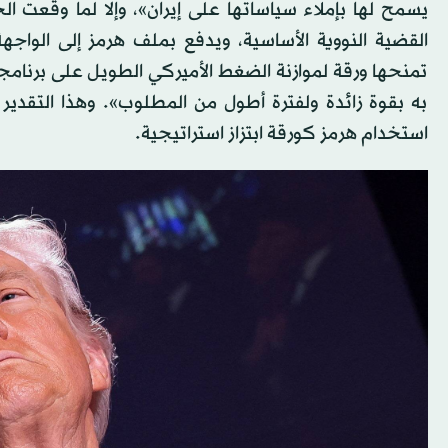
يسمح لها بإملاء سياساتها على إيران»، وإلا لما وقعت ال
القضية النووية الأساسية، ويدفع بملف هرمز إلى الو
تمنحها ورقة لموازنة الضغط الأميركي الطويل على برنامجه
به بقوة زائدة ولفترة أطول من المطلوب». وهذا التقدي
استخدام هرمز كورقة ابتزاز استراتيجية.