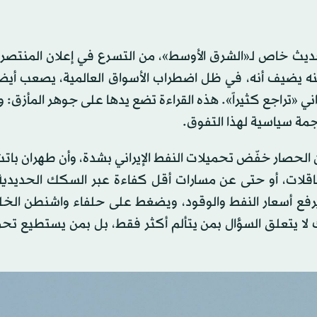
ديث خاص لـ«الشرق الأوسط»، من التسرع في إعلان المنتصر،
كنه يضيف أنه، في ظل اضطراب الأسواق العالمية، يصعب أيض
يراني «تراجع كثيراً». هذه القراءة تضع يدها على جوهر المأزق:
مة سياسية لهذا التفوق.
أن الحصار خفّض تحميلات النفط الإيراني بشدة، وأن طهران با
اقلات، أو حتى عن مسارات أقل كفاءة عبر السكك الحديدية 
 يرفع أسعار النفط والوقود، ويضغط على حلفاء واشنطن الخل
ك لا يتعلق السؤال بمن يتألم أكثر فقط، بل بمن يستطيع تحم