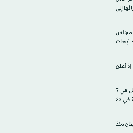
ئها إلى
حسب مجلس
د أبحاث
إذ أعلن
وفتح حزب الله جبهة إسناد لغزة ضد إسرائيل غداة الهجوم غير المسبوق الذي شنّته حركة حماس على جنوب إسرائيل في 7
أكتوبر (تشرين الأول) 2023 وأدى إلى اندلاع الحرب في قطاع غزة. ودخل حزب الله والجيش الإسرائيلي في حرب مفتوحة في 23
جهات بمقتل أكثر من 3540 شخصا في لبنان منذ