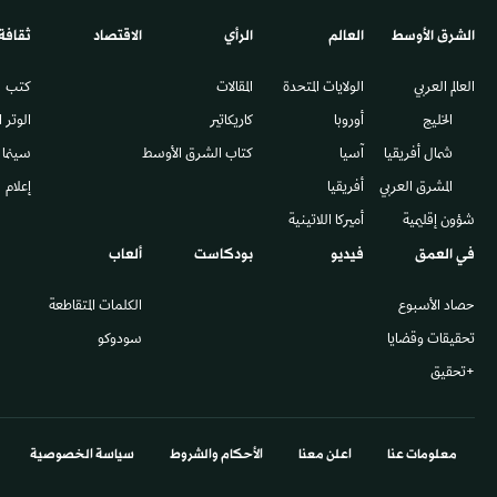
الشرق الأوسط​
العالم
الرأي
الاقتصاد
ثقافة
العالم العربي
الولايات المتحدة
المقالات
كتب
الخليج
أوروبا
كاريكاتير
الوتر 
شمال أفريقيا
آسيا
كتاب الشرق الأوسط
سينما
المشرق العربي
أفريقيا
إعلام
شؤون إقليمية
أميركا اللاتينية
في العمق
فيديو
بودكاست
ألعاب
حصاد الأسبوع
الكلمات المتقاطعة
تحقيقات وقضايا
سودوكو
+تحقيق
معلومات عنا
اعلن معنا
الأحكام والشروط
سياسة الخصوصية