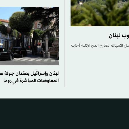
ب لبنان
على الانتهاك الصارخ الذي ارتكبه (حزب
لبنان وإسرائيل يعقدان جولة س
المفاوضات المباشرة في روما