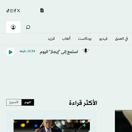
في العمق
فيديو
بودكاست
ألعاب
المزيد
استمع إلى "إيجاز" اليوم
12:34 دقيقه
الأكثر قراءة
اليوم
الأسبوع