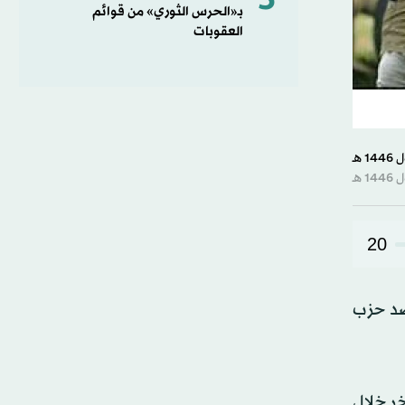
5
بـ«الحرس الثوري» من قوائم
العقوبات
20
ضد حزب
دي آخر خلال