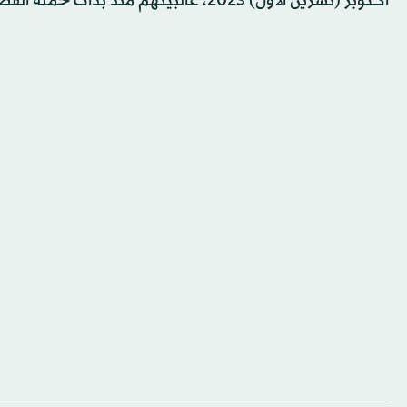
أكتوبر (تشرين الأول) 2023، غالبيتهم منذ بدأت حملة القصف الإسرائيلية العنيفة في 23 سبتمبر (أيلول).