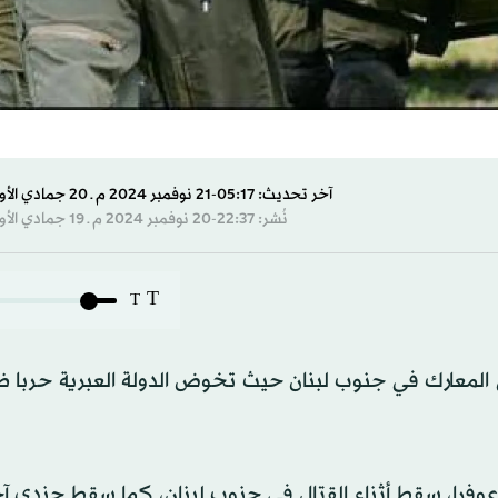
آخر تحديث: 05:17-21 نوفمبر 2024 م ـ 20 جمادي الأول 1446 هـ
نُشر: 22:37-20 نوفمبر 2024 م ـ 19 جمادي الأول 1446 هـ
T
T
في المعارك في جنوب لبنان حيث تخوض الدولة العبرية حربا 
يان إن "زيف حانوخ إرليخ (70 عاما) من عوفرا، سقط أثناء القتال في جنوب لبنان، كما سقط جن