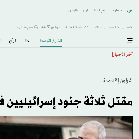
عربي
English
Türkçe
اردو
فارسى
الخميس,
6 أغسطس 2026
-
22 صفَر 1448 هـ
الرياض
℃
44
غيوم متناثرة
الشرق الأوسط​
العالم
الرأي
ا
«مهرجان ولي العهد للهجن»: استحداث كأس مخصصة للسعو
آخر الأخبار
شؤون إقليمية
مقتل ثلاثة جنود إسرائيليين ف