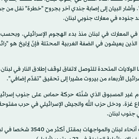
". وأشار البيان إلى إصابة جندي آخر بجروح "خطرة" نقل من جرا
 جنوده في معارك جنوبي لبنان.
ين الذين قتلوا في المعارك في لبنان منذ بدء الهجوم الإسرائيلي. وب
لذين يعيشون في الضفة الغربية المحتلة فإنّ إرليخ هو "رائ
ولايات المتحدة للتوصل لاتفاق لوقف إطلاق النار في لبنان، 
رائيل الأربعاء من بيروت مشيرا إلى تحقيق "تقدّم إضافي".
 جنوب لبنان.
وتسبّبت الغارات وعمليات القصف الإسرائيلية على مختلف أنحاء لبنان والموا