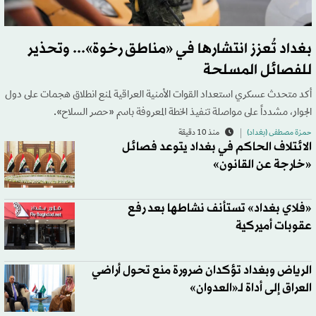
بغداد تُعزز انتشارها في «مناطق رخوة»... وتحذير
للفصائل المسلحة
أكد متحدث عسكري استعداد القوات الأمنية العراقية لمنع انطلاق هجمات على دول
الجوار، مشدداً على مواصلة تنفيذ الخطة المعروفة باسم «حصر السلاح».
حمزة مصطفى (بغداد)
منذ 10 دقيقة
الائتلاف الحاكم في بغداد يتوعد فصائل
«خارجة عن القانون»
«فلاي بغداد» تستأنف نشاطها بعد رفع
عقوبات أميركية
الرياض وبغداد تؤكدان ضرورة منع تحول أراضي
العراق إلى أداة لـ«العدوان»