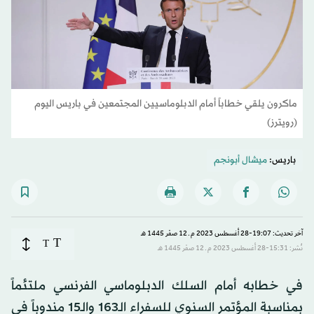
ماكرون يلقي خطاباً أمام الدبلوماسيين المجتمعين في باريس اليوم
(رويترز)
باريس:
ميشال أبونجم
آخر تحديث: 19:07-28 أغسطس 2023 م ـ 12 صفَر 1445 هـ
T
T
نُشر: 15:31-28 أغسطس 2023 م ـ 12 صفَر 1445 هـ
في خطابه أمام السلك الدبلوماسي الفرنسي ملتئماً
بمناسبة المؤتمر السنوي للسفراء الـ163 والـ15 مندوباً في