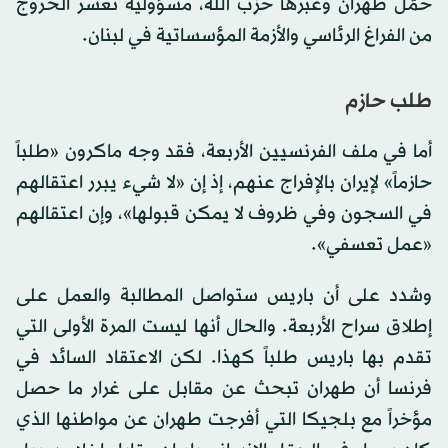
حمّل طهران وعبرها حزب الله، مسؤولية تعسر الخروج
من الفراغ الرئاسي والأزمة المؤسساتية في لبنان.
طلب حازم
أما في ملف الفرنسيين الأربعة، فقد وجه ماكرون «طلباً
حازماً» لإيران بالإفراج عنهم، إذ إن «لا شيء يبرر اعتقالهم
في السجون وفي ظروف لا يمكن قبولها»، وإن اعتقالهم
«عمل تعسفي».
وشدد على أن باريس ستواصل المطالبة والعمل على
إطلاق سراح الأربعة. والحال أنها ليست المرة الأولى التي
تقدم بها باريس طلباً كهذا. لكن الاعتقاد السائد في
فرنسا أن طهران تبحث عن مقابل على غرار ما حصل
مؤخراً مع بلجيكا التي أفرجت طهران عن مواطنها الذي