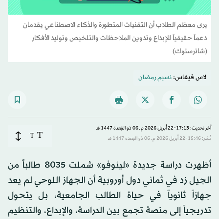
يرى معظم الطلاب أن التقنيات المتطورة والذكاء الاصطناعي يقدمان
دعماً حقيقياً للإبداع وتدوين الملاحظات والتلخيص وتوليد الأفكار
(شاترستوك)
لاس فيغاس:
نسيم رمضان
آخر تحديث: 17:13-22 أبريل 2026 م ـ 06 ذو القِعدة 1447 هـ
T
T
نُشر: 15:46-22 أبريل 2026 م ـ 06 ذو القِعدة 1447 هـ
أظهرت دراسة جديدة «لينوفو» شملت 8035 طالباً من
الجيل زد في ثماني دول أوروبية أن الجهاز اللوحي لم يعد
جهازاً ثانوياً في حياة الطالب الجامعية، بل يتحول
تدريجياً إلى منصة تجمع بين الدراسة، والإبداع، والتنظيم