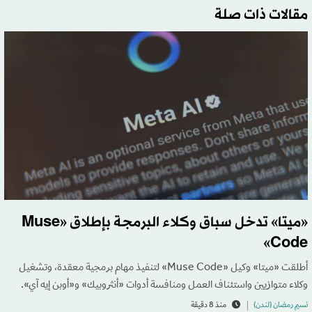
مقالات ذات صلة
«ميتا» تدخل سباق وكلاء البرمجة بإطلاق «Muse
Code»
أطلقت «ميتا» وكيل «Muse Code» لتنفيذ مهام برمجية معقدة، وتشغيل
وكلاء متوازيين واستئناف العمل ومنافسة أدوات «أنثروبيك» و«أوبن إيه آي».
نسيم رمضان (لندن)
منذ 8 دقيقة