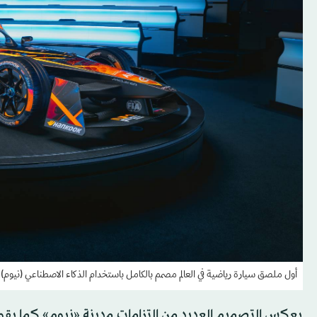
أول ملصق سيارة رياضية في العالم مصمم بالكامل باستخدام الذكاء الاصطناعي (نيوم)
يعكس التصميم العديد من التزامات مدينة «نيوم» كما يقول