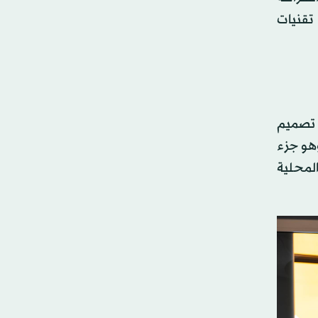
تقنيات
 تصميم
لينخرطوا في برنامج تطويري مع الفريق مدته 12 شهراً، وهو جزء
لمحلية