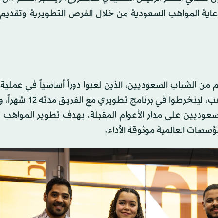
عاية المواهب السعودية من خلال الفرص التطويرية وتقديم 
 الشباب السعوديين، الذين لعبوا دوراً أساسياً في عملية
الملصق، إلى برنامج «نيوم ماكلارين» لتطوير ورعاية المواهب، 
عوديين على مدار الأعوام المقبلة، بهدف تطوير المواهب ا
مؤسسات العالمية موثوقة الأداء.