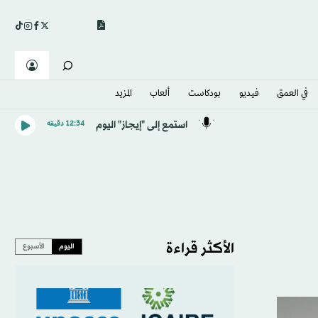
في العمق
فيديو
بودكاست
ألعاب
المزيد
استمع إلى "إيجاز" اليوم
12:34 دقيقه
الأكثر قراءة
اليوم
الأسبوع