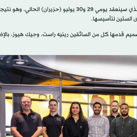
سيُعرض الملصق خلال سباق لندن للسيارات الكهربائية، الذي سينعقد يومي 29 و30 يوليو (حزيران) ال
ى الستين لتأسيسها.
صميم قدمها كل من السائقين رينيه راست، وجيك هيوز، بالإض