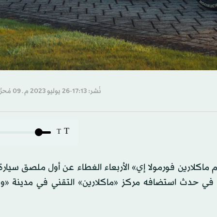
نُشر: 17:13-26 يوليو 2023 م ـ 09 مُحرَّم 1445 هـ
T
T
اكلارين فورمولا إي» الأربعاء الغطاء عن أول ملصق سيارة 
 في حدث استضافه مركز «ماكلارين» التقني في مدينة «و