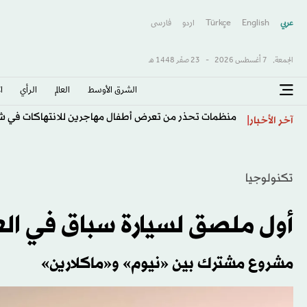
عربي
English
Türkçe
اردو
فارسى
الجمعة,
7 أغسطس 2026
-
23 صفَر 1448 هـ
الشرق الأوسط​
العالم
الرأي
ا
منظمات تحذر من تعرض أطفال مهاجرين للانتهاكات في ش
آخر الأخبار
تكنولوجيا
أول ملصق لسيارة سباق في ال
مشروع مشترك بين «نيوم» و«ماكلارين»