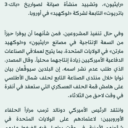
«رايثيون»، وتشييد منشأة صيانة لصواريخ «باك-3
باتريوت» التابعة لشركة «لوكهيد» في أوروبا.
وفي حال تنفيذ المشروعين، فمن شأنهما أن يوفرا حيزاً
من السعة الإنتاجية في مصانع «رايثيون» و«لوكهيد
مارتن» في الولايات المتحدة، بما يتيح لعملاقي الصناعات
الدفاعية الأميركيين زيادة إنتاجهما محلياً. وقال المصدر،
الذي طلب عدم نشر اسمه، إن البلدين سيوقّعان بيان
نوايا خلال منتدى الصناعة التابع لحلف شمال الأطلسي
على هامش قمة الحلف العسكري التي ستعقد في أنقرة
في وقت لاحق من الثلاثاء.
وانتقد الرئيس الأميركي دونالد ترمب مراراً الحلفاء
الأوروبيين؛ لاعتمادهم على الولايات المتحدة في
شؤونهم الأمنية، في وقت يواصل فيه الضغط عليهم