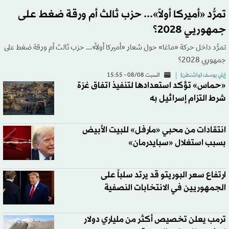
تمرُّد «أميركا أولاً»... حزب ثالث أم ورقة ضغط على
جمهوريي 2028؟
تمرُّد داخل حركة «ماغا» حول شعار «أميركا أولاً»... حزب ثالث أم ورقة ضغط على
جمهوريي 2028؟
إيلي يوسف (واشنطن)
السبت 08/08 - 15:55
«حماس» تؤكد استعدادها لتنفيذ اتفاق غزة
شرط التزام إسرائيل به
انتقادات من محبي «مارفل» للبيت الأبيض
بسبب استغلال «سبايدرمان»
ارتفاع سعر البوريتو قد يرتد سلباً على
الجمهوريين في الانتخابات النصفية
ترمب يعلن تخصيص أكثر من ملياري دولار