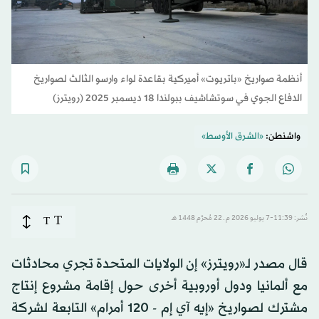
أنظمة صواريخ «باتريوت» أميركية بقاعدة لواء وارسو الثالث لصواريخ
الدفاع الجوي في سوتشاشيف ببولندا 18 ديسمبر 2025 (رويترز)
واشنطن:
«الشرق الأوسط»
T
نُشر: 11:39-7 يوليو 2026 م ـ 22 مُحرَّم 1448 هـ
T
قال مصدر لـ«رويترز» إن الولايات المتحدة تجري محادثات
مع ألمانيا ودول أوروبية أخرى حول إقامة مشروع إنتاج
مشترك لصواريخ «إيه آي إم - 120 أمرام» التابعة لشركة