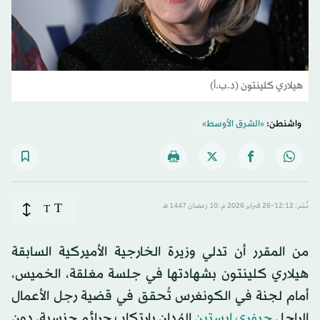
هيلاري كلينتون (د.ب.أ)
واشنطن:
«الشرق الأوسط»
T
نُشر: 12:12-26 فبراير 2026 م ـ 10 رَمضان 1447 هـ
T
من ‌المقرر أن تدلي وزيرة الخارجية الأميركية السابقة
هيلاري كلينتون بشهادتها في جلسة مغلقة، الخميس،
أمام لجنة في الكونغرس تُحقق في قضية رجل ​الأعمال
الراحل
جيفري إبستين
المُدان بارتكاب جرائم جنسية، دون