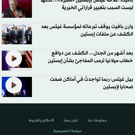
بافيت: علاقة غيتس بإبستين «مقززة»... لكنها
ليست السبب بتغيير قراراتي الخيرية
وارن بافيت يوقف تبرعاته لمؤسسة غيتس بعد
الكشف عن ملفات إبستين
بعد أشهر من الجدل... الكشف عن دوافع
خطاب ميلانيا ترمب المفاجئ بشأن إبستين
بيل غيتس: ربما تواجدتُ في أماكن ضمّت
ضحايا لإبستين
معلومات عنا
اعلن معنا
الأحكام والشروط
سياسة الخصوصية