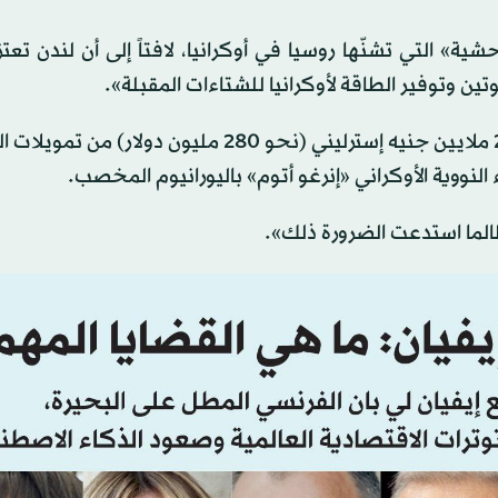
شية» التي تشنّها روسيا في أوكرانيا، لافتاً إلى أن لندن تعت
ن وتوفير الطاقة لأوكرانيا للشتاءات المقبلة».
وأفادت رئاسة الحكومة البريطانية، في بيانها، بأن نحو 210 ملايين جنيه إسترليني (نحو 280 مليون 
لنووية الأوكراني «إنرغو أتوم» باليورانيوم المخصب.
طالما استدعت الضرورة ذلك».