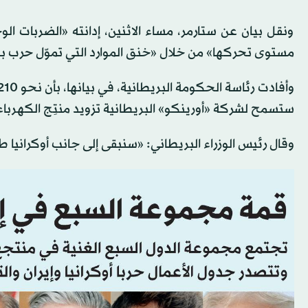
ونقل بيان عن ستارمر، مساء الاثنين، إدانته «الضربات الوح
مستوى تحركها» من خلال «خنق الموارد التي تموّل حرب بوتي
ستسمح لشركة «أورينكو» البريطانية تزويد منتِج الكهرباء ا
وقال رئيس الوزراء البريطاني: «سنبقى إلى جانب أوكرانيا 