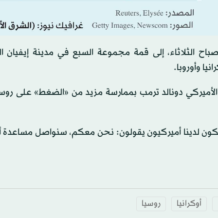
باح الثلاثاء، إلى قمة مجموعة السبع في مدينة إيفيان ال
يا وأوروبا.
 الأميركي دونالد ترمب بممارسة مزيد من «الضغط» على روسي
ي الجوهر هو أن يكون لدينا أميركيون يقولون: نحن معكم، سنواصل مساعدة أ
أوكرانيا
روسيا