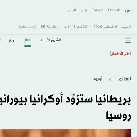
عربي
English
Türkçe
اردو
فارسى
الخميس,
6 أغسطس 2026
-
22 صفَر 1448 هـ
الرياض
℃
35
سماء صافية
الشرق الأوسط​
العالم
الرأي
ا
البرازيل: توجيه اتهامات رسمية إلى 16 شخصاً في حادث تحطم طائرة عام 2024
آخر الأخبار
العالم
أوروبا
بريطانيا ستزوِّد أوكرانيا بيورا
روسيا