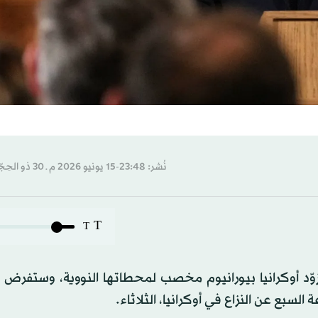
نُشر: 23:48-15 يونيو 2026 م ـ 30 ذو الحِجّة 1447 هـ
T
T
تزوّد أوكرانيا بيورانيوم مخصب لمحطاتها النووية، وستفرض
بع عن النزاع في أوكرانيا، الثلاثاء.