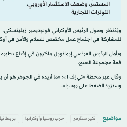
ويُنتظر وصول الرئيس الأوكراني فولوديمير زيلينسكي، ص
للمشاركة في اجتماع عمل مخصَّص للسلام والأمن في أوكران
ويأمل الرئيس الفرنسي إيمانويل ماكرون في إقناع نظيره
قمة مجموعة السبع.
وقال عبر محطة «تي إف 1»: «ما أريده ف
وسنزيد الضغط على روسيا».
مواضيع
كير ستارمر
حرب روسيا وأوكرانيا
بريطانيا