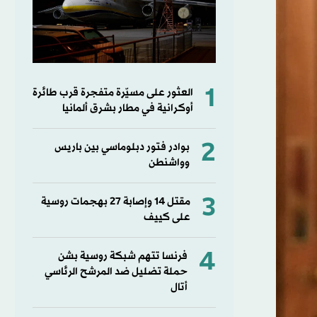
1
العثور على مسيّرة متفجرة قرب طائرة
أوكرانية في مطار بشرق ألمانيا
2
بوادر فتور دبلوماسي بين باريس
وواشنطن
3
مقتل ⁠14 وإصابة ‌27 بهجمات روسية
على كييف
4
فرنسا تتهم شبكة روسية بشن
حملة تضليل ضد المرشح الرئاسي
أتال