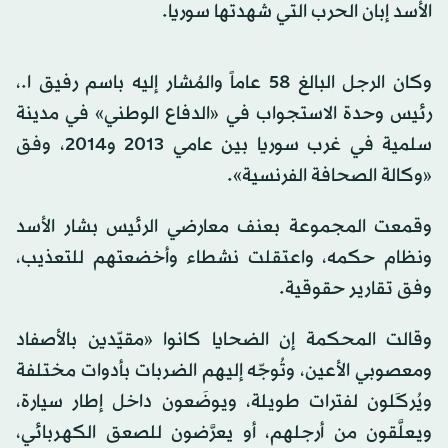
الأسد إبان الحرب التي شهدتها سوريا.
وكان الرجل البالغ 58 عاماً والمُشار إليه باسم رفيق ا.،
رئيس وحدة الاستجواب في «الدفاع الوطني» في مدينة
سلمية في غرب سوريا بين عامي 2013 و2014، وفق
«وكالة الصحافة الفرنسية».
وقمعت المجموعة بعنف معارضي الرئيس بشار الأسد
ونظام حكمه، واعتقلت نشطاء وأخضعتهم للتعذيب،
وفق تقارير حقوقية.
وقالت المحكمة إن الضحايا كانوا «مقيّدين بالأصفاد
ومعصوبي الأعين، وتُوجّه إليهم الضربات بأدوات مختلفة
ويُركَلون لفترات طويلة، ويوضَعون داخل إطار سيارة،
ويعلَّقون من أرجلهم، أو يعرَّضون للصعق الكهربائي،