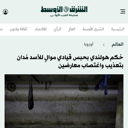
الرئيسية
الشرق الأوسط​
العالم
الرأي
الاقتصاد
ثقافة وفنون
صح
العالم
أوروبا
حُكم هولندي بحبس قيادي موالٍ للأسد مُدان
بتعذيب واغتصاب معارضين