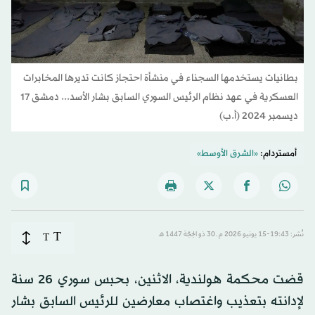
بطانيات يستخدمها السجناء في منشأة احتجاز كانت تديرها المخابرات
العسكرية في عهد نظام الرئيس السوري السابق بشار الأسد... دمشق 17
ديسمبر 2024 (أ.ب)
أمستردام:
«الشرق الأوسط»
T
نُشر: 19:43-15 يونيو 2026 م ـ 30 ذو الحِجّة 1447 هـ
T
قضت محكمة هولندية، الاثنين، بحبس سوري 26 سنة
لإدانته بتعذيب واغتصاب معارضين للرئيس السابق بشار