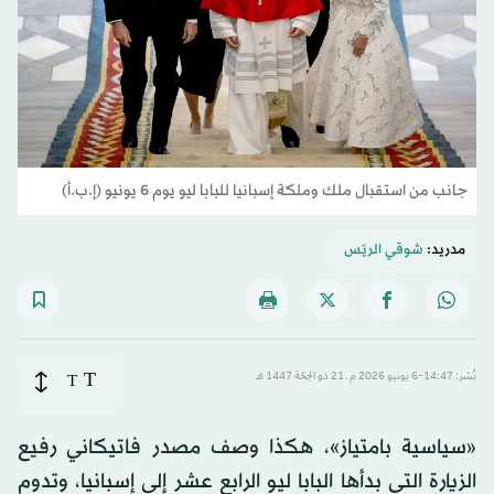
جانب من استقبال ملك وملكة إسبانيا للبابا ليو يوم 6 يونيو (إ.ب.أ)
مدريد:
شوقي الريّس
T
نُشر: 14:47-6 يونيو 2026 م ـ 21 ذو الحِجّة 1447 هـ
T
«سياسية بامتياز»، هكذا وصف مصدر فاتيكاني رفيع
الزيارة التي بدأها البابا ليو الرابع عشر إلى إسبانيا، وتدوم