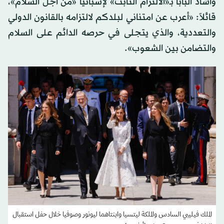
وأشاد البابا بـ«الالتزام الثابت» لإسبانيا «من أجل السلام»،
قائلاً: «أعرب عن امتناني لبلدكم لالتزامه بالقانون الدولي
والتعددية، والذي يتجلى في حرصه الدائم على السلام
والتضامن بين الشعوب».
الملك فيليبي السادس والملكة ليتسيا وابنتاهما ليونور وصوفيا خلال حفل استقبال