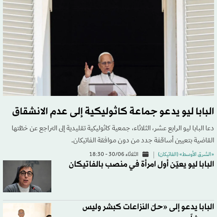
البابا ليو يدعو جماعة كاثوليكية إلى عدم الانشقاق
دعا البابا ليو الرابع عشر، الثلاثاء، جمعية كاثوليكية تقليدية إلى التراجع عن خطّتها
القاضية بتعيين أساقفة جدد من دون موافقة الفاتيكان.
«الشرق الأوسط» (الفاتيكان)
الثلاثاء 30/06 - 18:30
البابا ليو يعيّن أول امرأة في منصب بالفاتيكان
البابا يدعو إلى «حلّ النزاعات كبشر وليس