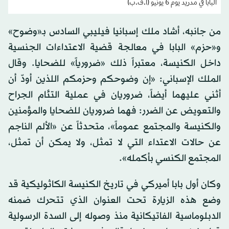
البابا في مدريد يوم 6 يونيو (أ.ف.ب)
من جانبه، أشاد ملك إسبانيا فيليبي السادس بـ«وضوح»
و«حزم» البابا في معالجة قضية الاعتداءات الجنسية
داخل الكنيسة، معتبراً ذلك «ضرورياً» للضحايا. وقال
الملك الإسباني: «إن وضوحكم وحزمكم اللذين أودّ أن
أثني عليهما أيضاً، ضروريان في عملية التئام الجراح
والتعويض عن الضرر: فهما ضروريان للضحايا والمؤمنين
والكنيسة والمجتمع عموماً»، متحدثاً عن «الألم الناجم
عن حالات الاعتداء التي لا تمثل، ولا يمكن أن تمثل،
المجتمع الكنسي بأكمله».
وكان أول بابا أميركي في تاريخ الكنيسة الكاثوليكية قد
وضع هذه الزيارة تحت العنوان الذي تتحرك ضمنه
الدبلوماسية الفاتيكانية منذ وصوله إلى السدة الرسولية