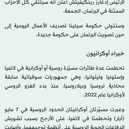
الرئيس إدغارز رينكيفيتش أعلن أنه سيلتقي كل الأحزاب
الممثلة في البرلمان، الجمعة.
وستتولى حكومة سيلينا تصريف الأعمال اليومية إلى
حين تصويت البرلمان على حكومة جديدة.
خبراء أوكرانيون
تحطمت عدة طائرات مسيّرة روسية أو أوكرانية في لاتفيا
وإستونيا وليتوانيا، وهي جمهوريات سوفياتية سابقة
محاذية لروسيا وبيلاروسيا، منذ بدء الغزو الروسي
لأوكرانيا عام 2022.
وعبرت مسيّرتان أوكرانيتان الحدود الروسية في 7 مايو
(أيار) وتحطمتا في لاتفيا، على الأرجح بسبب تشويش
الدفاعات الجوية الروسية على أنظمة توجيههما. وأصابت