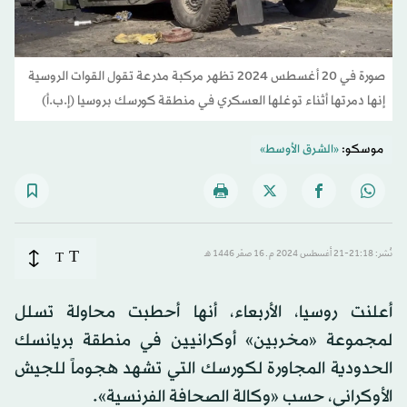
صورة في 20 أغسطس 2024 تظهر مركبة مدرعة تقول القوات الروسية
إنها دمرتها أثناء توغلها العسكري في منطقة كورسك بروسيا (إ.ب.أ)
موسكو:
«الشرق الأوسط»
T
نُشر: 21:18-21 أغسطس 2024 م ـ 16 صفَر 1446 هـ
T
أعلنت روسيا، الأربعاء، أنها أحطبت محاولة تسلل
لمجموعة «مخربين» أوكرانيين في منطقة بريانسك
الحدودية المجاورة لكورسك التي تشهد هجوماً للجيش
الأوكراني، حسب «وكالة الصحافة الفرنسية».