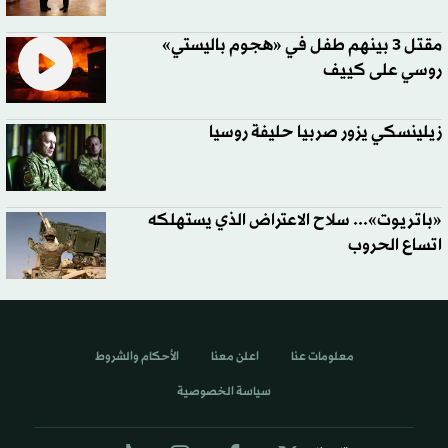
مقتل 3 بينهم طفل في «هجوم باليستي»
روسي على كييف
زيلينسكي يزور صربيا حليفة روسيا
«باتريوت»... سلاح الاعتراض الذي يستهلكه
اتساع الحروب
معلومات عنا
اعلن معنا
الأحكام والشروط
سياسة الخصوصية