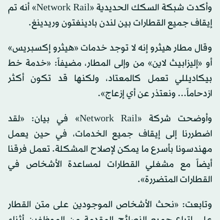
وأكدت شبكة السكك الحديدية «Network Rail» أنه تم
إيقاف جميع القطارات بين لندن بادينغتون وريدينغ.
وقال مطار هيثرو إنه لا توجد خدمات «هيثرو إكسبريس»
أو «إليزابيث لاين» من وإلى المطار، مضيفاً: «خدمة خط
بيكاديللي تعمل كالمعتاد، ولكنها قد تكون أكثر
ازدحاماً... ونعتذر عن أي إزعاج».
وأوضحت شركة «Network Rail» في بيان: «لقد
اضطررنا إلى إيقاف جميع الخدمات، في حين يعمل
مهندسونا بأسرع ما يمكن لإصلاح المشكلة. تعمل فرقنا
أيضاً مع مشغلي القطارات لمساعدة الأشخاص في
القطارات المتضررة».
وتابعت: «نحث الأشخاص الموجودين على متن القطار
على اتباع جميع النصائح المقدمة من الموظفين أثناء