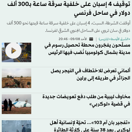
توقيف 4 إسبان على خلفية سرقة ساعة بـ300 ألف
دولار في ساحل فرنسي
أوقفت الشرطة، السبت، 4 إسبان على خلفية سرقة ساعة قيمتها نحو 300 ألف
دولار في سان تروبي على الساحل الجنوبي الشرقي لفرنسا.
«الشرق الأوسط» (باريس)
الأحد 09/08 - 20:46
مسلّحون يفجّرون محطة تحصيل رسوم في
مدينة بشمال كولومبيا نُصّب فيها الرئيس
ألماني تعرض للاختطاف في النيجر يصل
الجزائر في طريقه إلى برلين
مخاوف ليبية من طلب دفع تعويضات جديدة
في قضية «لوكربي»
«تفجير بان آم 103»... تحيّة لإنسانية أهل
لوكربي بعد 38 سنة على كارثة الطائرة