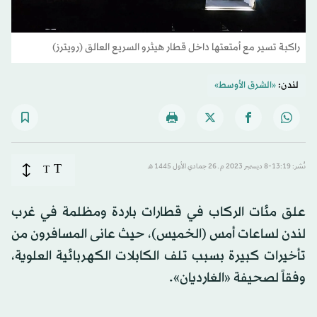
راكبة تسير مع أمتعتها داخل قطار هيثرو السريع العالق (رويترز)
لندن:
«الشرق الأوسط»
T
نُشر: 13:19-8 ديسمبر 2023 م ـ 26 جمادي الأول 1445 هـ
T
علق مئات الركاب في قطارات باردة ومظلمة في غرب
لندن لساعات أمس (الخميس)، حيث عانى المسافرون من
تأخيرات كبيرة بسبب تلف الكابلات الكهربائية العلوية،
وفقاً لصحيفة «الغارديان».