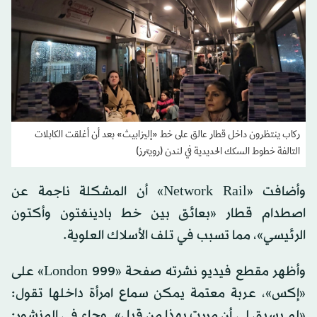
ركاب ينتظرون داخل قطار عالق على خط «إليزابيث» بعد أن أغلقت الكابلات
التالفة خطوط السكك الحديدية في لندن (رويترز)
وأضافت «Network Rail» أن المشكلة ناجمة عن
اصطدام قطار «بعائق بين خط بادينغتون وأكتون
الرئيسي»، مما تسبب في تلف الأسلاك العلوية.
وأظهر مقطع فيديو نشرته صفحة «999 London» على
«إكس»، عربة معتمة يمكن سماع امرأة داخلها تقول:
«لم يسبق لي أن مررت بهذا من قبل». وجاء في المنشور: