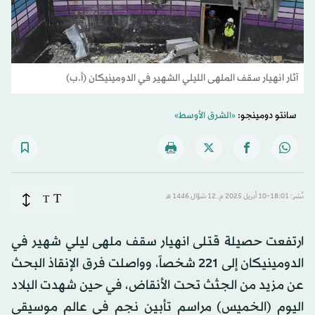
آثار انهيار سقف الملهى الليلي الشهير في الدومينيكان (أ.ب)
سانتو دومينجو:
«الشرق الأوسط»
T
نُشر: 18:01-10 أبريل 2025 م ـ 12 شوّال 1446 هـ
T
ارتفعت حصيلة قتلى انهيار سقف ملهى ليلي شهير في
الدومينيكان إلى 221 شخصاً، وواصلت فرق الإنقاذ البحث
عن مزيد من الجثث تحت الأنقاض، في حين شهدت البلاد
اليوم (الخميس) مراسم تأبين نجم في عالم موسيقى