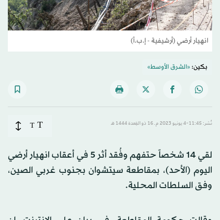
انهيار أرضي (أرشيفية - إ.ب.أ)
بكين:
«الشرق الأوسط»
T
نُشر: 11:45-4 يونيو 2023 م ـ 16 ذو القِعدة 1444 هـ
T
لقي 14 شخصاً حتفهم وفُقد أثر 5 في أعقاب انهيار أرضي
اليوم (الأحد)، بمقاطعة سيتشوان بجنوب غربي الصين،
وفق السلطات المحلية.