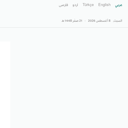
عربي
English
Türkçe
اردو
فارسى
السبت,
8 أغسطس 2026
-
21 صفَر 1448 هـ