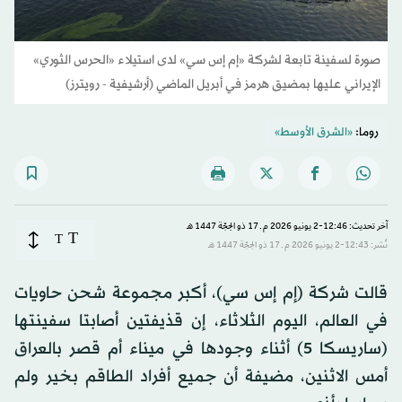
صورة لسفينة تابعة لشركة «إم إس سي» لدى استيلاء «الحرس الثوري»
الإيراني عليها بمضيق هرمز في أبريل الماضي (أرشيفية - رويترز)
روما:
«الشرق الأوسط»
آخر تحديث: 12:46-2 يونيو 2026 م ـ 17 ذو الحِجّة 1447 هـ
T
T
نُشر: 12:43-2 يونيو 2026 م ـ 17 ذو الحِجّة 1447 هـ
قالت شركة (إم إس سي)، أكبر مجموعة شحن حاويات
في العالم، اليوم الثلاثاء، إن قذيفتين أصابتا سفينتها
(ساريسكا 5) أثناء وجودها في ميناء أم قصر بالعراق
أمس الاثنين، مضيفة أن جميع أفراد الطاقم بخير ولم