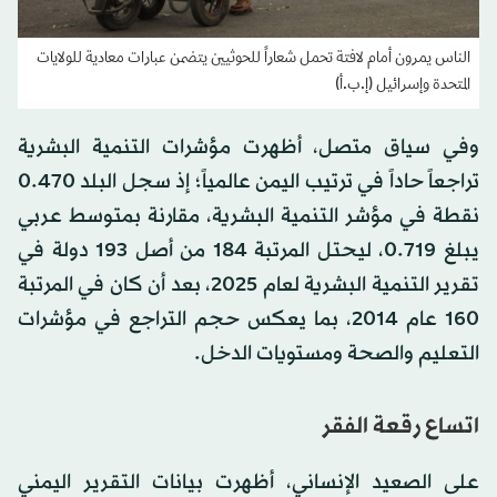
الناس يمرون أمام لافتة تحمل شعاراً للحوثيين يتضمن عبارات معادية للولايات
المتحدة وإسرائيل (إ.ب.أ)
وفي سياق متصل، أظهرت مؤشرات التنمية البشرية
تراجعاً حاداً في ترتيب اليمن عالمياً؛ إذ سجل البلد 0.470
نقطة في مؤشر التنمية البشرية، مقارنة بمتوسط عربي
يبلغ 0.719، ليحتل المرتبة 184 من أصل 193 دولة في
تقرير التنمية البشرية لعام 2025، بعد أن كان في المرتبة
160 عام 2014، بما يعكس حجم التراجع في مؤشرات
التعليم والصحة ومستويات الدخل.
اتساع رقعة الفقر
على الصعيد الإنساني، أظهرت بيانات التقرير اليمني