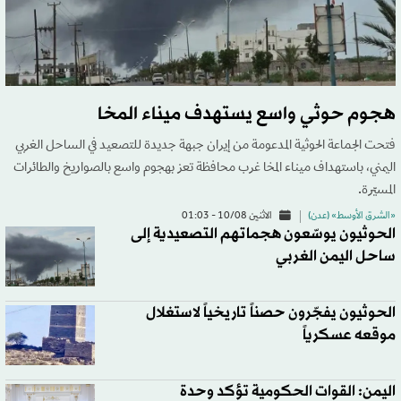
هجوم حوثي واسع يستهدف ميناء المخا
فتحت الجماعة الحوثية المدعومة من إيران جبهة جديدة للتصعيد في الساحل الغربي
اليمني، باستهداف ميناء المخا غرب محافظة تعز بهجوم واسع بالصواريخ والطائرات
المسيّرة.
«الشرق الأوسط» (عدن)
الاثنين 10/08 - 01:03
الحوثيون يوسّعون هجماتهم التصعيدية إلى
ساحل اليمن الغربي
الحوثيون يفجّرون حصناً تاريخياً لاستغلال
موقعه عسكرياً
اليمن: القوات الحكومية تؤكد وحدة