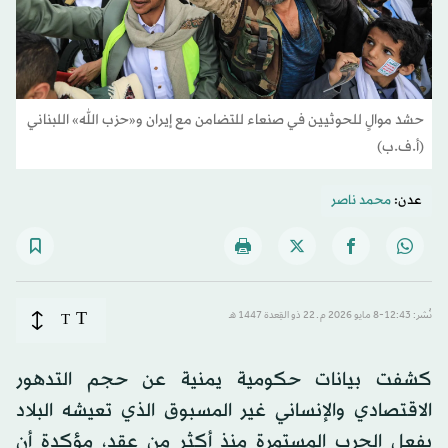
حشد موالٍ للحوثيين في صنعاء للتضامن مع إيران و«حزب الله» اللبناني
(أ.ف.ب)
عدن:
محمد ناصر
T
نُشر: 12:43-8 مايو 2026 م ـ 22 ذو القِعدة 1447 هـ
T
كشفت بيانات حكومية يمنية عن حجم التدهور
الاقتصادي والإنساني غير المسبوق الذي تعيشه البلاد
بفعل الحرب المستمرة منذ أكثر من عقد، مؤكدة أن